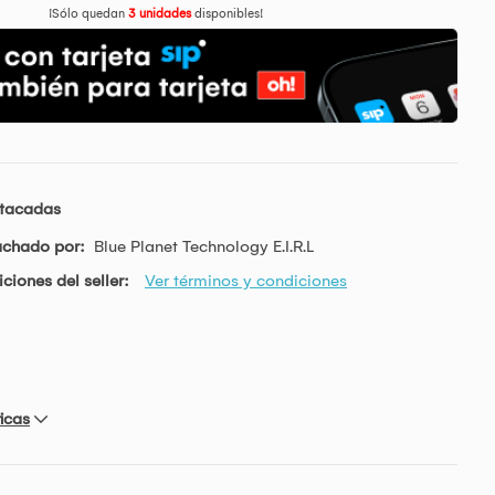
¡Sólo quedan
3 unidades
disponibles!
stacadas
achado por:
Blue Planet Technology E.I.R.L
ciones del seller:
Ver términos y condiciones
icas