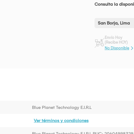
Consulta la disponi
San Borja, Lima
Envío Hoy
(Recibe HOY)
No Disponible
Blue Planet Technology E.I.R.L
Ver términos y condiciones
Blue Planet Technology E.I.R.L RUC: 20604998329