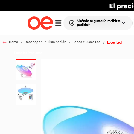
¿Dónde te gustaría recibir tu
pedido?
Home
Decohogar
Iluminación
Focos Y Luces Led
Luces Led
Todos los Productos