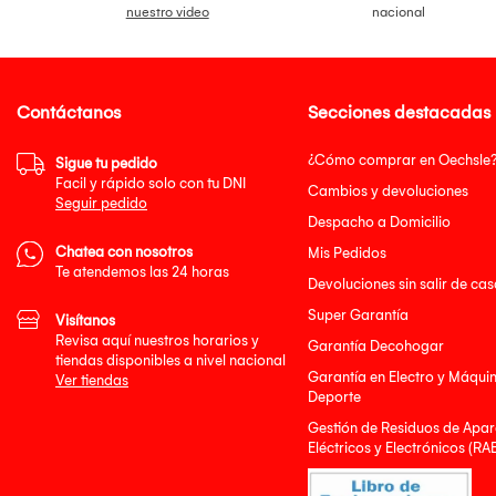
nuestro video
nacional
Contáctanos
Secciones destacadas
¿Cómo comprar en Oechsle
Sigue tu pedido
Facil y rápido solo con tu DNI
Cambios y devoluciones
Seguir pedido
Despacho a Domicilio
Chatea con nosotros
Mis Pedidos
Te atendemos las 24 horas
Devoluciones sin salir de cas
Super Garantía
Visítanos
Revisa aquí nuestros horarios y
Garantía Decohogar
tiendas disponibles a nivel nacional
Garantía en Electro y Máqui
Ver tiendas
Deporte
Gestión de Residuos de Apar
Eléctricos y Electrónicos (RA