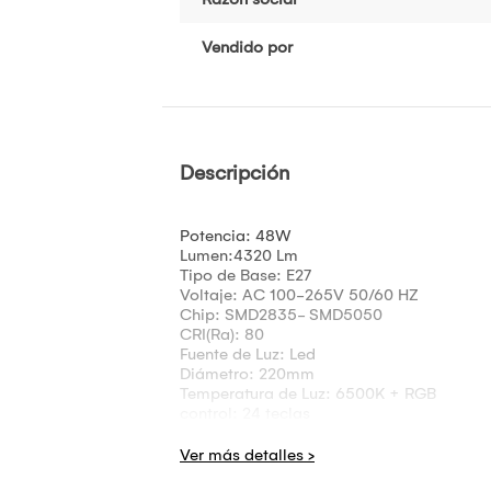
Vendido por
Descripción
Potencia: 48W
Lumen:4320 Lm
Tipo de Base: E27
Voltaje: AC 100-265V 50/60 HZ
Chip: SMD2835- SMD5050
CRI(Ra): 80
Fuente de Luz: Led
Diámetro: 220mm
Temperatura de Luz: 6500K + RGB
control: 24 teclas
Tiempo de vida: 50000h
Modelo de Juego: Bluetooth
Función: alumbrado de Interiores