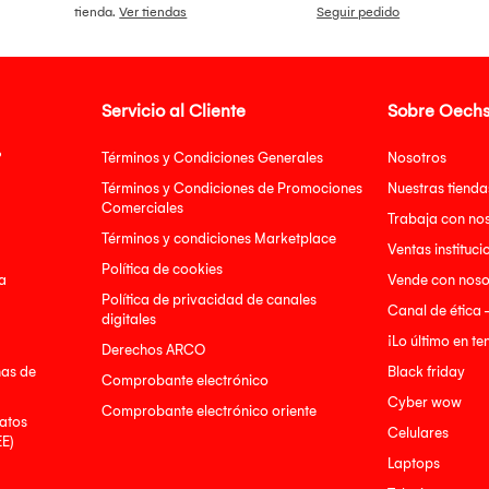
tienda.
Ver tiendas
Seguir pedido
Servicio al Cliente
Sobre Oechs
?
Términos y Condiciones Generales
Nosotros
Términos y Condiciones de Promociones
Nuestras tienda
Comerciales
Trabaja con no
Términos y condiciones Marketplace
Ventas instituci
Política de cookies
a
Vende con noso
Política de privacidad de canales
Canal de ética 
digitales
¡Lo último en t
Derechos ARCO
nas de
Black friday
Comprobante electrónico
Cyber wow
Comprobante electrónico oriente
atos
Celulares
EE)
Laptops