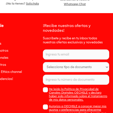
¿No la tienes?
Solicítala
Whatsapp Chat
le
¡Recibe nuestras ofertas y
novedades!
Suscríbete y recibe en tu inbox todas
nuestras ofertas exclusivas y novedades
s
sotros
onales
tros
- Ethics channel
endencias!
He leído la Política de Privacidad de
Canales Digitales OECHSLE y declaro
haber sido informado sobre el tratamiento
de mis datos personales.
Autorizo a OECHSLE a conocer mejor mis
gustos y preferencias para ofrecerme