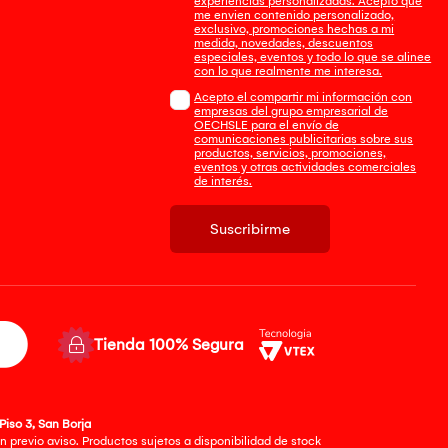
experiencias personalizadas. Acepto que
me envien contenido personalizado,
exclusivo, promociones hechas a mi
medida, novedades, descuentos
especiales, eventos y todo lo que se alinee
con lo que realmente me interesa.
Acepto el compartir mi información con
empresas del grupo empresarial de
OECHSLE para el envío de
comunicaciones publicitarias sobre sus
productos, servicios, promociones,
eventos y otras actividades comerciales
de interés.
Suscribirme
Tienda 100% Segura
Piso 3, San Borja
 previo aviso. Productos sujetos a disponibilidad de stock