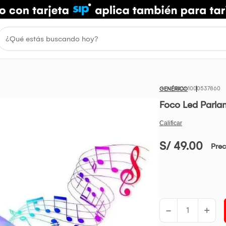
1000537860
GENÉRICO
Foco Led Parla
S/ 49.00
Prec
-
+