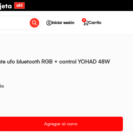
0
Iniciar sesión
Carrito
nte ufo bluetooth RGB + control YOHAD 48W
io
Agregar al carro