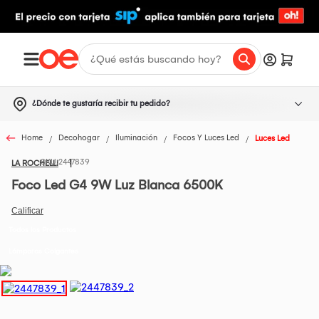
¿Dónde te gustaría recibir tu pedido?
Home
Decohogar
Iluminación
Focos Y Luces Led
Luces Led
2447839
LA ROCHELLI
Foco Led G4 9W Luz Blanca 6500K
Todos los Productos
Lámparas Colgantes