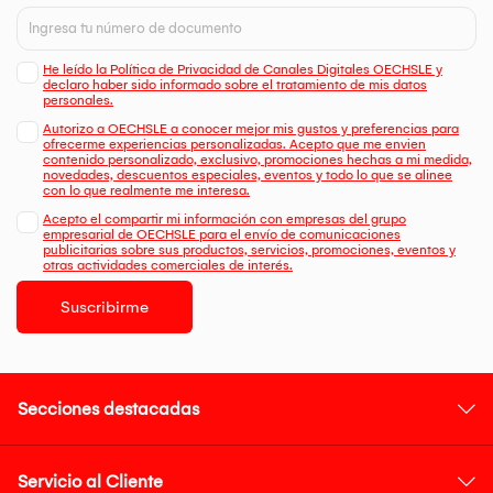
He leído la Política de Privacidad de Canales Digitales OECHSLE y
declaro haber sido informado sobre el tratamiento de mis datos
personales.
Autorizo a OECHSLE a conocer mejor mis gustos y preferencias para
ofrecerme experiencias personalizadas. Acepto que me envien
contenido personalizado, exclusivo, promociones hechas a mi medida,
novedades, descuentos especiales, eventos y todo lo que se alinee
con lo que realmente me interesa.
Acepto el compartir mi información con empresas del grupo
empresarial de OECHSLE para el envío de comunicaciones
publicitarias sobre sus productos, servicios, promociones, eventos y
otras actividades comerciales de interés.
Suscribirme
Secciones destacadas
Servicio al Cliente