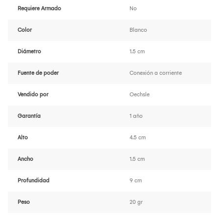
Requiere Armado
No
Color
Blanco
Diámetro
1.5 cm
Fuente de poder
Conexión a corriente
Vendido por
Oechsle
Garantía
1 año
Alto
4.5 cm
Ancho
1.5 cm
Profundidad
9 cm
Peso
20 gr