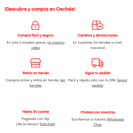
¡Descubre y compra en Oechsle!
Compra fácil y seguro
Cambios y devoluciones
En solo 6 simples pasos,
ve nuestro
En nuestras 26 tiendas a nivel
video
nacional
Retiro en tienda
Sigue tu pedido
Compra online y retira en tienda.
Ver
Fácil y rápido sólo con tu DNI.
Seguir
tiendas
pedido
Hasta 36 cuotas
Chatea con nosotros
Pagando con Sip
Escríbenos a nuestro
Whatsapp
¿No la tienes?
Solicítala
Chat