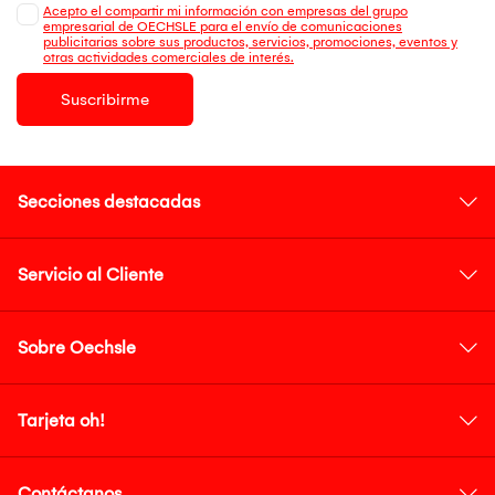
Acepto el compartir mi información con empresas del grupo
empresarial de OECHSLE para el envío de comunicaciones
publicitarias sobre sus productos, servicios, promociones, eventos y
otras actividades comerciales de interés.
Suscribirme
Secciones destacadas
Servicio al Cliente
Sobre Oechsle
Tarjeta oh!
Contáctanos