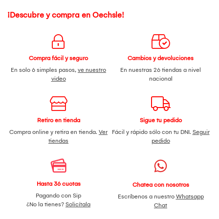
¡Descubre y compra en Oechsle!
Compra fácil y seguro
Cambios y devoluciones
En solo 6 simples pasos,
ve nuestro
En nuestras 26 tiendas a nivel
video
nacional
Retiro en tienda
Sigue tu pedido
Compra online y retira en tienda.
Ver
Fácil y rápido sólo con tu DNI.
Seguir
tiendas
pedido
Hasta 36 cuotas
Chatea con nosotros
Pagando con Sip
Escríbenos a nuestro
Whatsapp
¿No la tienes?
Solicítala
Chat