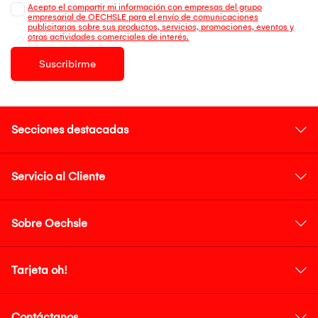
Acepto el compartir mi información con empresas del grupo
empresarial de OECHSLE para el envío de comunicaciones
publicitarias sobre sus productos, servicios, promociones, eventos y
otras actividades comerciales de interés.
Suscribirme
Secciones destacadas
Servicio al Cliente
Sobre Oechsle
Tarjeta oh!
Contáctanos