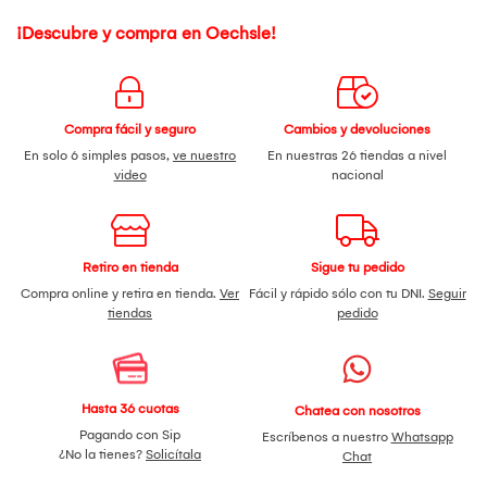
¡Descubre y compra en Oechsle!
Compra fácil y seguro
Cambios y devoluciones
En solo 6 simples pasos,
ve nuestro
En nuestras 26 tiendas a nivel
video
nacional
Retiro en tienda
Sigue tu pedido
Compra online y retira en tienda.
Ver
Fácil y rápido sólo con tu DNI.
Seguir
tiendas
pedido
Hasta 36 cuotas
Chatea con nosotros
Pagando con Sip
Escríbenos a nuestro
Whatsapp
¿No la tienes?
Solicítala
Chat