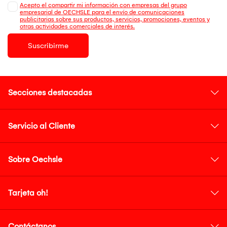
Acepto el compartir mi información con empresas del grupo
empresarial de OECHSLE para el envío de comunicaciones
publicitarias sobre sus productos, servicios, promociones, eventos y
otras actividades comerciales de interés.
Suscribirme
Secciones destacadas
Servicio al Cliente
Sobre Oechsle
Tarjeta oh!
Contáctanos