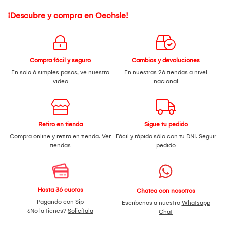
¡Descubre y compra en Oechsle!
Compra fácil y seguro
Cambios y devoluciones
En solo 6 simples pasos,
ve nuestro
En nuestras 26 tiendas a nivel
video
nacional
Retiro en tienda
Sigue tu pedido
Compra online y retira en tienda.
Ver
Fácil y rápido sólo con tu DNI.
Seguir
tiendas
pedido
Hasta 36 cuotas
Chatea con nosotros
Pagando con Sip
Escríbenos a nuestro
Whatsapp
¿No la tienes?
Solicítala
Chat