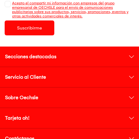
Acepto el compartir mi información con empresas del grupo
empresarial de OECHSLE para el envío de comunicaciones
publicitarias sobre sus productos, servicios, promociones, eventos y
otras actividades comerciales de interés.
Suscribirme
Secciones destacadas
Servicio al Cliente
Sobre Oechsle
Tarjeta oh!
Contáctanos