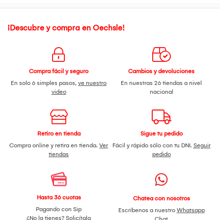
¡Descubre y compra en Oechsle!
Compra fácil y seguro
Cambios y devoluciones
En solo 6 simples pasos,
ve nuestro
En nuestras 26 tiendas a nivel
video
nacional
Retiro en tienda
Sigue tu pedido
Compra online y retira en tienda.
Ver
Fácil y rápido sólo con tu DNI.
Seguir
tiendas
pedido
Hasta 36 cuotas
Chatea con nosotros
Pagando con Sip
Escríbenos a nuestro
Whatsapp
¿No la tienes?
Solicítala
Chat