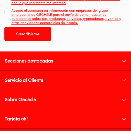
con lo que realmente me interesa.
Acepto el compartir mi información con empresas del grupo
empresarial de OECHSLE para el envío de comunicaciones
publicitarias sobre sus productos, servicios, promociones, eventos y
otras actividades comerciales de interés.
Suscribirme
Secciones destacadas
Servicio al Cliente
Sobre Oechsle
Tarjeta oh!