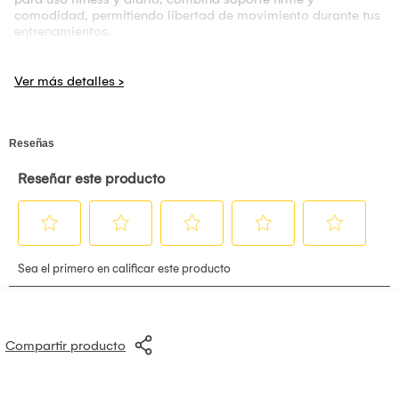
comodidad, permitiendo libertad de movimiento durante tus
entrenamientos.
Uso o funcionalidad:
La faja reloj de arena con broche se utiliza para comprimir y
moldear la zona abdominal y cintura, mejorando la postura
y ofreciendo soporte lumbar. Es perfecta para quienes
buscan realzar su figura mientras realizan ejercicios o
actividades cotidianas. Gracias a su cierre de broche y
material elástico, proporciona un ajuste cómodo, seguro y
fácil de usar, acompañando el movimiento sin restricciones.
Compartir producto