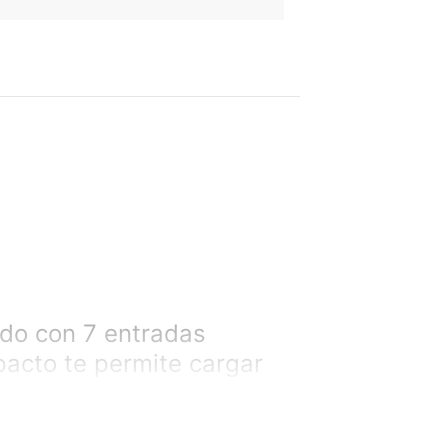
ado con 7 entradas
pacto te permite cargar
erial de PC ignífugo
rga rápida de 5V / 3.4A