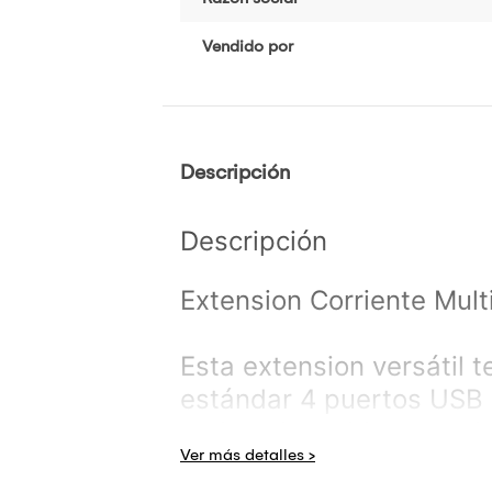
Vendido por
Descripción
Descripción
Extension Corriente Mul
Esta extension versátil 
estándar 4 puertos USB (
varios dispositivos al m
aseguran la seguridad m