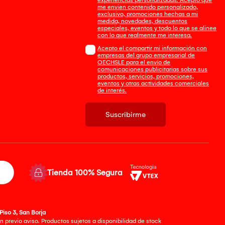
me envien contenido personalizado,
exclusivo, promociones hechas a mi
medida, novedades, descuentos
especiales, eventos y todo lo que se alinee
con lo que realmente me interesa.
Acepto el compartir mi información con
empresas del grupo empresarial de
OECHSLE para el envío de
comunicaciones publicitarias sobre sus
productos, servicios, promociones,
eventos y otras actividades comerciales
de interés.
Suscribirme
Tienda 100% Segura
Piso 3, San Borja
 previo aviso. Productos sujetos a disponibilidad de stock