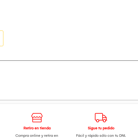
na longitud de cable de 1.5 m y un peso
ener tus dispositivos energizados de m
C ignífugo
-A1/2/3: 5 V/3,4 A;
 EE. UU.
*107 mm;
5 m cuadrados 0,75;
Retiro en tienda
Sigue tu pedido
Compra online y retira en
Fácil y rápido sólo con tu DNI.