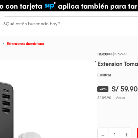
Extensiones domésticas
1001393938
HOCO
Extension Toma
S/ 59.90
-33%
S/ 89.90
Antes
-
+