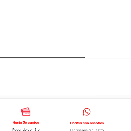
 total de 340 g, es la
anera segura y eficiente.
Hasta 36 cuotas
Chatea con nosotros
Pagando con Sip
Escríbenos a nuestro