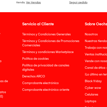
tienda.
Ver tiendas
Seguir pedido
 VENTA O FACTURA.
Servicio al Cliente
Sobre Oechs
?
Términos y Condiciones Generales
Nosotros
Términos y Condiciones de Promociones
Nuestras tienda
Comerciales
Trabaja con no
Términos y condiciones Marketplace
Ventas instituci
Política de cookies
a
Vende con noso
Política de privacidad de canales
Canal de ética 
digitales
¡Lo último en t
Derechos ARCO
nas de
Black friday
Comprobante electrónico
Cyber wow
Comprobante electrónico oriente
atos
Celulares
EE)
Laptops