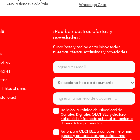
¿No la tienes?
Solicítala
Whatsapp Chat
le
¡Recibe nuestras ofertas y
novedades!
Suscríbete y recibe en tu inbox todas
nuestras ofertas exclusivas y novedades
s
sotros
onales
tros
- Ethics channel
endencias!
He leído la Política de Privacidad de
Canales Digitales OECHSLE y declaro
haber sido informado sobre el tratamiento
de mis datos personales.
Autorizo a OECHSLE a conocer mejor mis
gustos y preferencias para ofrecerme
experiencias personalizadas. Acepto que