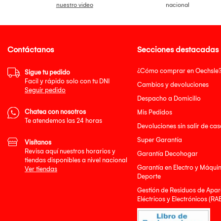
- Peso total: 340 g"
nuestro video
nacional
- EMITIMOS BOLETA DE
Contáctanos
Secciones destacadas
¿Cómo comprar en Oechsle
Sigue tu pedido
Facil y rápido solo con tu DNI
Cambios y devoluciones
Seguir pedido
Despacho a Domicilio
Chatea con nosotros
Mis Pedidos
Te atendemos las 24 horas
Devoluciones sin salir de cas
Super Garantía
Visítanos
Revisa aquí nuestros horarios y
Garantía Decohogar
tiendas disponibles a nivel nacional
Garantía en Electro y Máqui
Ver tiendas
Deporte
Gestión de Residuos de Apar
Eléctricos y Electrónicos (RA