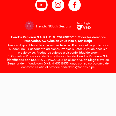
Tienda 100% Segura
Tiendas Peruanas S.A. R.U.C. Nº 20493020618. Todos los derechos
reservados. Av. Aviación 2405 Piso 3, San Borja
Precios disponibles solo en www.oechsle.pe. Precios online publicados
pueden incluir descuento adicional. Precios sujetos a variaciones sin
previo aviso. Productos sujetos a disponibilidad de stock
El Oficial de Protección de Datos Personales de Tiendas Peruanas S.A.
identificada con RUC No. 20493020618 es el señor Juan Diego Gavelan
Zegarra identificado con D.N.I. N° 45218133, cuyo correo corporativo de
contacto es
oficial.protecciondedatos@oechsle.pe