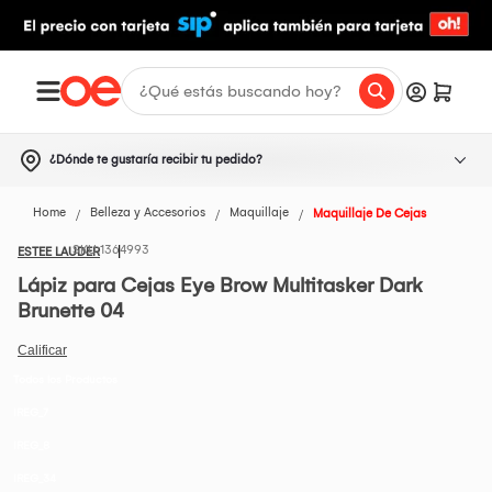
¿Dónde te gustaría recibir tu pedido?
Home
Belleza y Accesorios
Maquillaje
Maquillaje De Cejas
1364993
ESTEE LAUDER
Lápiz para Cejas Eye Brow Multitasker Dark
Brunette 04
Todos los Productos
IREG_7
IREG_8
IREG_34