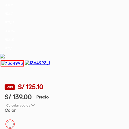
IREG_2
IREG_7
IREG_19
IREG_23
IREG_27
IREG_1
S/ 125.10
-10%
S/ 139.00
Precio
Calcular cuotas
Color