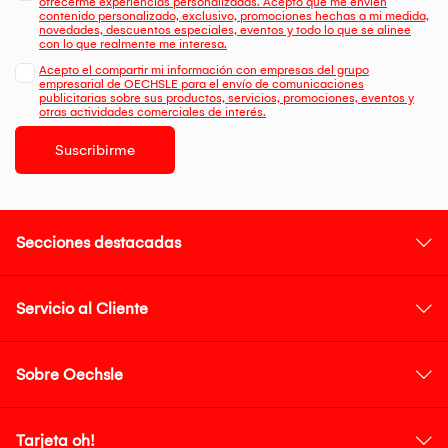
ofrecerme experiencias personalizadas. Acepto que me envien
contenido personalizado, exclusivo, promociones hechas a mi medida,
novedades, descuentos especiales, eventos y todo lo que se alinee
con lo que realmente me interesa.
Acepto el compartir mi información con empresas del grupo
empresarial de OECHSLE para el envío de comunicaciones
publicitarias sobre sus productos, servicios, promociones, eventos y
otras actividades comerciales de interés.
Suscribirme
Secciones destacadas
Servicio al Cliente
Sobre Oechsle
Tarjeta oh!