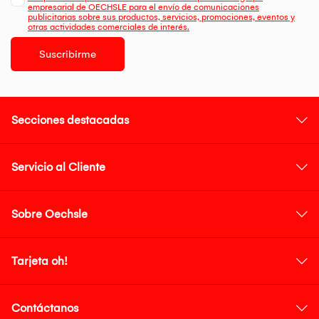
empresarial de OECHSLE para el envío de comunicaciones
publicitarias sobre sus productos, servicios, promociones, eventos y
otras actividades comerciales de interés.
Suscribirme
Secciones destacadas
Servicio al Cliente
Sobre Oechsle
Tarjeta oh!
Contáctanos