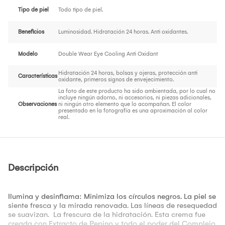
Tipo de piel
Todo tipo de piel.
Beneficios
Luminosidad. Hidratación 24 horas. Anti oxidantes.
Modelo
Double Wear Eye Cooling Anti Oxidant
Hidratación 24 horas, bolsas y ojeras, protección anti
Características
oxidante, primeros signos de envejecimiento.
La foto de este producto ha sido ambientada, por lo cual no
incluye ningún adorno, ni accesorios, ni piezas adicionales,
Observaciones
ni ningún otro elemento que lo acompañan. El color
presentado en la fotografía es una aproximación al color
real.
Descripción
Ilumina y desinflama: Minimiza los círculos negros. La piel se
siente fresca y la mirada renovada. Las líneas de resequedad
se suavizan. La frescura de la hidratación. Esta crema fue
creada con Extracto de Pepino y todo el poder del Complejo