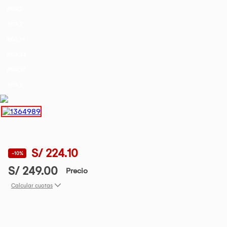
IREG_2
IREG_7
IREG_19
IREG_23
IREG_27
IREG_1
S/ 224.10
-10%
S/ 249.00
Precio
Calcular cuotas