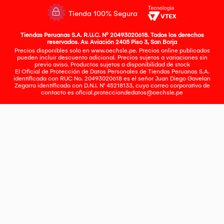
Tienda 100% Segura
Tiendas Peruanas S.A. R.U.C. Nº 20493020618. Todos los derechos
reservados. Av. Aviación 2405 Piso 3, San Borja
Precios disponibles solo en www.oechsle.pe. Precios online publicados
pueden incluir descuento adicional. Precios sujetos a variaciones sin
previo aviso. Productos sujetos a disponibilidad de stock
El Oficial de Protección de Datos Personales de Tiendas Peruanas S.A.
identificada con RUC No. 20493020618 es el señor Juan Diego Gavelan
Zegarra identificado con D.N.I. N° 45218133, cuyo correo corporativo de
contacto es
oficial.protecciondedatos@oechsle.pe