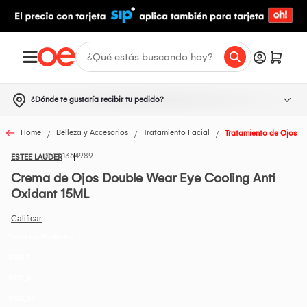
¿Dónde te gustaría recibir tu pedido?
Home
Belleza y Accesorios
Tratamiento Facial
Tratamiento de Ojos
1364989
ESTEE LAUDER
Crema de Ojos Double Wear Eye Cooling Anti
Oxidant 15ML
Todos los Productos
IREG_7
IREG_8
IREG_34