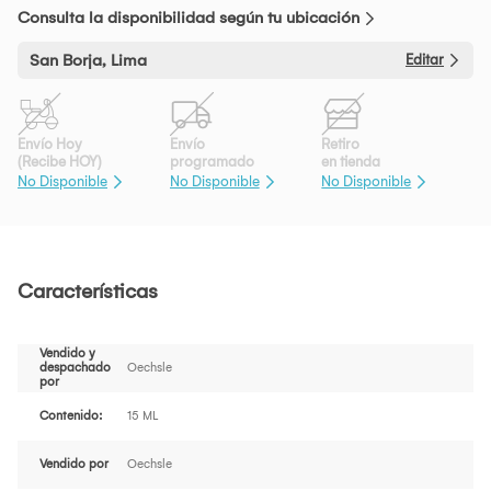
Consulta la disponibilidad según tu ubicación
San Borja, Lima
Editar
Envío Hoy
Envío
Retiro
(Recibe HOY)
programado
en tienda
No Disponible
No Disponible
No Disponible
Características
Vendido y
despachado
Oechsle
por
Contenido:
15 ML
Vendido por
Oechsle