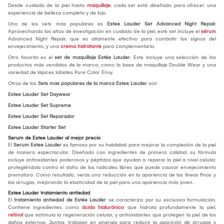
Desde cuidado de la piel hasta
maquillaje
, cada set está diseñado para ofrecer una
experiencia de belleza completa y de lujo.
Uno de los sets más populares es
Estee Lauder Set Advanced Night Repair.
Aprovechando los años de investigación en cuidado de la piel, este set incluye el
sérum
Advanced Night Repair, que es altamente efectivo para combatir los signos del
envejecimiento, y una
crema hidratante
para complementarlo.
Otro favorito es el
set de maquillaje Estée Lauder
. Este incluye una selección de los
productos más vendidos de la marca, como la base de maquillaje Double Wear y una
variedad de lápices labiales Pure Color Envy.
Otros de los
Sets mas populares de la marca Estee Lauder
son:
Estee Lauder Set Daywear
Estee Lauder Set Supreme
Estee Lauder Set Reparador
Estee Lauder Starter Set
Serum de Estee Lauder al mejor precio
El
Serum Estee Lauder
es famoso por su habilidad para mejorar la complexión de la piel
de manera espectacular. Diseñado con ingredientes de primera calidad, su fórmula
incluye antioxidantes poderosos y péptidos que ayudan a reparar la piel a nivel celular,
protegiéndola contra el daño de los radicales libres que puede causar envejecimiento
prematuro. Como resultado, verás una reducción en la apariencia de las líneas finas y
las arrugas, mejorando la elasticidad de la piel para una apariencia más joven.
Estee Lauder tratamiento antiedad
El
tratamiento antiedad de Estée Lauder
se caracteriza por su exclusiva formulación.
Contiene ingredientes como
ácido hialurónico
que hidrata profundamente la piel,
retinol
que estimula la regeneración celular, y antioxidantes que protegen la piel de los
daños externos. Juntos, trabajan en sinergia para reducir la aparición de arrugas y