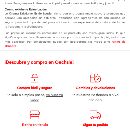
líneas finas, mejorar la firmeza de la piel y revelar una tez más brillante y juvenil.
Crema exfoliante Estee Lauder
La
Crema Exfoliante Estée Lauder
viene con una consistencia suave y cremosa que
permite una aplicación sin esfuerzo. Preparada con ingredientes de alta calidad, es
segura para todo tipo de piel, proporcionando una experiencia de cuidado de la piel
refrescante y revitalizadora.
Las partículas exfoliantes contenidas en el producto son micro-granuladas, lo que
significa que son lo suficientemente suaves para usar en todo tipo de piel, incluso las
más sensibles. Por consiguiente, puede ser incorporado sin miedo a tu
rutina de
skincare
.
¡Descubre y compra en Oechsle!
Compra fácil y seguro
Cambios y devoluciones
En solo 6 simples pasos,
ve nuestro
En nuestras 26 tiendas a nivel
video
nacional
Retiro en tienda
Sigue tu pedido