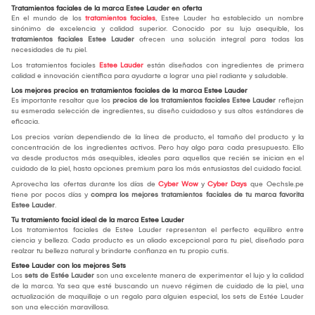
Tratamientos faciales de la marca Estee Lauder en oferta
En el mundo de los
tratamientos faciales
, Estee Lauder ha establecido un nombre
sinónimo de excelencia y calidad superior. Conocido por su lujo asequible, los
tratamientos faciales Estee Lauder
ofrecen una solución integral para todas las
necesidades de tu piel.
Los tratamientos faciales
Estee Lauder
están diseñados con ingredientes de primera
calidad e innovación científica para ayudarte a lograr una piel radiante y saludable.
Los mejores precios en tratamientos faciales de la marca Estee Lauder
Es importante resaltar que los
precios de los tratamientos faciales Estee Lauder
reflejan
su esmerada selección de ingredientes, su diseño cuidadoso y sus altos estándares de
eficacia.
Los precios varían dependiendo de la línea de producto, el tamaño del producto y la
concentración de los ingredientes activos. Pero hay algo para cada presupuesto. Ello
va desde productos más asequibles, ideales para aquellos que recién se inician en el
cuidado de la piel, hasta opciones premium para los más entusiastas del cuidado facial.
Aprovecha las ofertas durante los días de
Cyber Wow
y
Cyber Days
que Oechsle.pe
tiene por pocos días y
compra los mejores tratamientos faciales de tu marca favorita
Estee Lauder
.
Tu tratamiento facial ideal de la marca Estee Lauder
Los tratamientos faciales de Estee Lauder representan el perfecto equilibro entre
ciencia y belleza. Cada producto es un aliado excepcional para tu piel, diseñado para
realzar tu belleza natural y brindarte confianza en tu propio cutis.
Estee Lauder con los mejores Sets
Los
sets de Estée Lauder
son una excelente manera de experimentar el lujo y la calidad
de la marca. Ya sea que esté buscando un nuevo régimen de cuidado de la piel, una
actualización de maquillaje o un regalo para alguien especial, los sets de Estée Lauder
son una elección maravillosa.