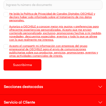
He leído la Política de Privacidad de Canales Digitales OECHSLE y
declaro haber sido informado sobre el tratamiento de mis datos
personales.
Autorizo a OECHSLE a conocer mejor mis gustos y preferencias para
ofrecerme experiencias personalizadas. Acepto que me envien
contenido personalizado, exclusivo, promociones hechas a mi medida,
novedades, descuentos especiales, eventos y todo lo que se alinee
con lo que realmente me interesa.
Acepto el compartir mi información con empresas del grupo
empresarial de OECHSLE para el envío de comunicaciones
publicitarias sobre sus productos, servicios, promociones, eventos y
otras actividades comerciales de interés.
Suscribirme
Secciones destacadas
Servicio al Cliente