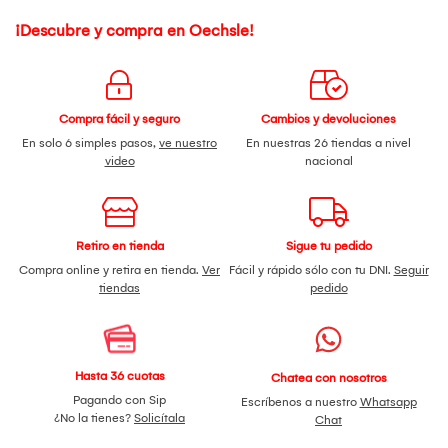
¡Descubre y compra en Oechsle!
Compra fácil y seguro
Cambios y devoluciones
En solo 6 simples pasos,
ve nuestro
En nuestras 26 tiendas a nivel
video
nacional
Retiro en tienda
Sigue tu pedido
Compra online y retira en tienda.
Ver
Fácil y rápido sólo con tu DNI.
Seguir
tiendas
pedido
Hasta 36 cuotas
Chatea con nosotros
Pagando con Sip
Escríbenos a nuestro
Whatsapp
¿No la tienes?
Solicítala
Chat