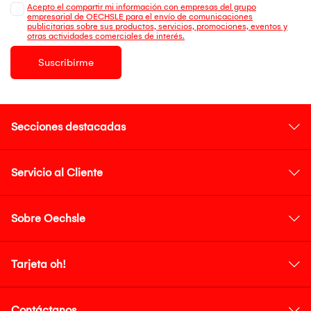
Acepto el compartir mi información con empresas del grupo
empresarial de OECHSLE para el envío de comunicaciones
publicitarias sobre sus productos, servicios, promociones, eventos y
otras actividades comerciales de interés.
Suscribirme
Secciones destacadas
Servicio al Cliente
Sobre Oechsle
Tarjeta oh!
Contáctanos