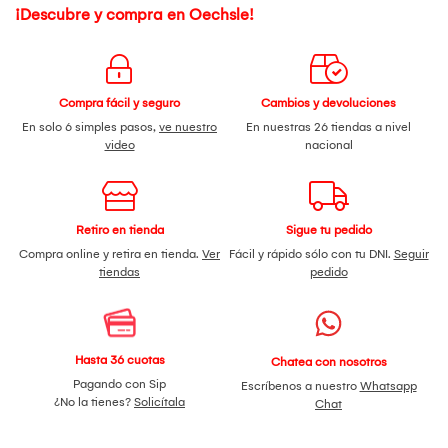
¡Descubre y compra en Oechsle!
Compra fácil y seguro
Cambios y devoluciones
En solo 6 simples pasos,
ve nuestro
En nuestras 26 tiendas a nivel
video
nacional
Retiro en tienda
Sigue tu pedido
Compra online y retira en tienda.
Ver
Fácil y rápido sólo con tu DNI.
Seguir
tiendas
pedido
Hasta 36 cuotas
Chatea con nosotros
Pagando con Sip
Escríbenos a nuestro
Whatsapp
¿No la tienes?
Solicítala
Chat