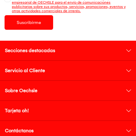
empresarial de OECHSLE para el envío de comunicaciones
publicitarias sobre sus productos, servicios, promociones, eventos y
otras actividades comerciales de interés.
Suscribirme
Secciones destacadas
Servicio al Cliente
Sobre Oechsle
Tarjeta oh!
Contáctanos