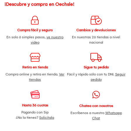
¡Descubre y compra en Oechsle!
Compra fácil y seguro
Cambios y devoluciones
En solo 6 simples pasos,
ve nuestro
En nuestras 26 tiendas a nivel
video
nacional
Retiro en tienda
Sigue tu pedido
Compra online y retira en tienda.
Ver
Fácil y rápido sólo con tu DNI.
Seguir
tiendas
pedido
Hasta 36 cuotas
Chatea con nosotros
Pagando con Sip
Escríbenos a nuestro
Whatsapp
¿No la tienes?
Solicítala
Chat