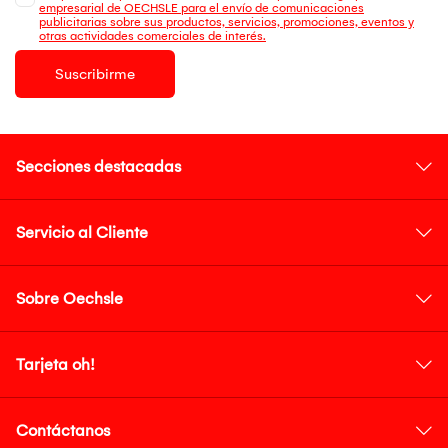
empresarial de OECHSLE para el envío de comunicaciones
publicitarias sobre sus productos, servicios, promociones, eventos y
otras actividades comerciales de interés.
Suscribirme
Secciones destacadas
Servicio al Cliente
Sobre Oechsle
Tarjeta oh!
Contáctanos