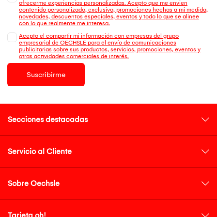
ofrecerme experiencias personalizadas. Acepto que me envien
contenido personalizado, exclusivo, promociones hechas a mi medida,
novedades, descuentos especiales, eventos y todo lo que se alinee
con lo que realmente me interesa.
Acepto el compartir mi información con empresas del grupo
empresarial de OECHSLE para el envío de comunicaciones
publicitarias sobre sus productos, servicios, promociones, eventos y
otras actividades comerciales de interés.
Suscribirme
Secciones destacadas
Servicio al Cliente
Sobre Oechsle
Tarjeta oh!