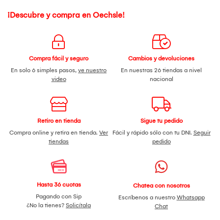
¡Descubre y compra en Oechsle!
Compra fácil y seguro
Cambios y devoluciones
En solo 6 simples pasos,
ve nuestro
En nuestras 26 tiendas a nivel
video
nacional
Retiro en tienda
Sigue tu pedido
Compra online y retira en tienda.
Ver
Fácil y rápido sólo con tu DNI.
Seguir
tiendas
pedido
Hasta 36 cuotas
Chatea con nosotros
Pagando con Sip
Escríbenos a nuestro
Whatsapp
¿No la tienes?
Solicítala
Chat