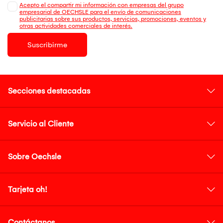
Acepto el compartir mi información con empresas del grupo
empresarial de OECHSLE para el envío de comunicaciones
publicitarias sobre sus productos, servicios, promociones, eventos y
otras actividades comerciales de interés.
Suscribirme
Secciones destacadas
Servicio al Cliente
Sobre Oechsle
Tarjeta oh!
Contáctanos