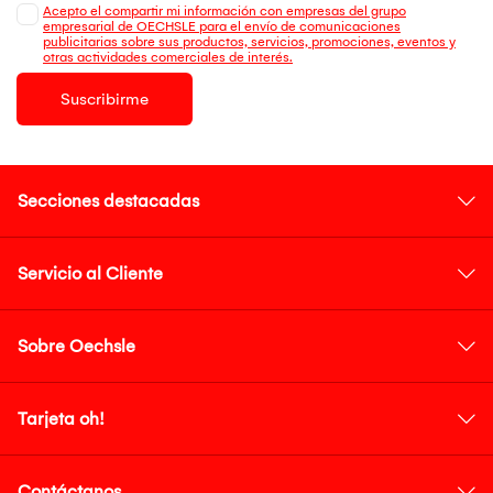
Acepto el compartir mi información con empresas del grupo
empresarial de OECHSLE para el envío de comunicaciones
publicitarias sobre sus productos, servicios, promociones, eventos y
otras actividades comerciales de interés.
Suscribirme
Secciones destacadas
Servicio al Cliente
Sobre Oechsle
Tarjeta oh!
Contáctanos