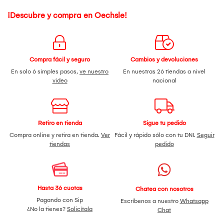
¡Descubre y compra en Oechsle!
Compra fácil y seguro
Cambios y devoluciones
En solo 6 simples pasos,
ve nuestro
En nuestras 26 tiendas a nivel
video
nacional
Retiro en tienda
Sigue tu pedido
Compra online y retira en tienda.
Ver
Fácil y rápido sólo con tu DNI.
Seguir
tiendas
pedido
Hasta 36 cuotas
Chatea con nosotros
Pagando con Sip
Escríbenos a nuestro
Whatsapp
¿No la tienes?
Solicítala
Chat