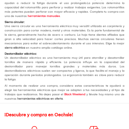
ayudan a reducir la fatiga durante el uso prolongado.La potencia determina la
capacidad del rotomartillo para perforar y realizar trabajos exigentes. Los rotomartillos
más potentes pueden perforar con mayor eficacia y rapidez. Completa tu compra con
una de nuestras
herramientas manuales
.
Sierra circular:
Una sierra circular es una herramienta eléctrica muy versátil utilizada en carpintería y
construcción para cortar madera, metal y otros materiales. Es la parte fundamental de
la sierra, generalmente hecha de acero o carburo. La hoja tiene dientes afilados que
giran a alta velocidad para hacer cortes precisos. Muchas sierras circulares tienen
mecanismos para evitar el sobrecalentamiento durante el uso intensivo. Elige la mejor
sierra eléctrica
en nuestro amplio catálogo online.
Destornillador eléctrico:
Un destornillador eléctrico es una herramienta muy útil para atornillar y desatornillar
tornillos de manera rápida y eficiente. La potencia influye en la capacidad del
destornillador para manejar tornillos grandes y materiales más duros. Los
destornilladores eléctricos suelen ser compactos y ligeros, lo que facilita el manejo y la
operación durante períodos prolongados. La ergonomía también es clave para reducir
la fatiga.
Al momento de realizar una compra, considera estas características te ayudará a
elegir las herramientas eléctricas que mejor se adapten a tus necesidades y al tipo de
trabajos que realizamos. No dejes pasar el
Black Weekend
y llévate hoy mismo uno de
nuestras
herramientas eléctricas en oferta
.
¡Descubre y compra en Oechsle!