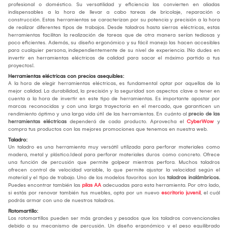
profesional o doméstico. Su versatilidad y eficiencia las convierten en aliadas
indispensables a la hora de llevar a cabo tareas de bricolaje, reparación o
construcción. Estas herramientas se caracterizan por su potencia y precisión a la hora
de realizar diferentes tipos de trabajos. Desde taladros hasta sierras eléctricas, estas
herramientas facilitan la realización de tareas que de otra manera serían tediosas y
poco eficientes. Además, su diseño ergonómico y su fácil manejo las hacen accesibles
para cualquier persona, independientemente de su nivel de experiencia. ¡No dudes en
invertir en herramientas eléctricas de calidad para sacar el máximo partido a tus
proyectos!.
Herramientas eléctricas con precios asequibles:
A la hora de elegir herramientas eléctricas, es fundamental optar por aquellas de la
mejor calidad. La durabilidad, la precisión y la seguridad son aspectos clave a tener en
cuenta a la hora de invertir en este tipo de herramientas. Es importante apostar por
marcas reconocidas y con una larga trayectoria en el mercado, que garanticen un
rendimiento óptimo y una larga vida útil de las herramientas. En cuánto al
precio de las
herramientas eléctricas
dependerá de cada producto. Aprovecha el
CyberWow
y
compra tus productos con las mejores promociones que tenemos en nuestra web.
Taladro:
Un taladro es una herramienta muy versátil utilizada para perforar materiales como
madera, metal y plástico.Ideal para perforar materiales duros como concreto. Ofrece
una función de percusión que permite golpear mientras perfora. Muchos taladros
ofrecen control de velocidad variable, lo que permite ajustar la velocidad según el
material y el tipo de trabajo. Uno de los modelos favoritos son los
taladros inalámbricos.
Puedes encontrar también las
pilas AA
adecuadas para esta herramienta. Por otro lado,
si estás por renovar también tus muebles, opta por un nuevo
escritorio juvenil
, el cuál
podrás armar con uno de nuestros taladros.
Rotomartillo:
Los rotomartillos pueden ser más grandes y pesados que los taladros convencionales
debido a su mecanismo de percusión. Un diseño ergonómico y el peso equilibrado