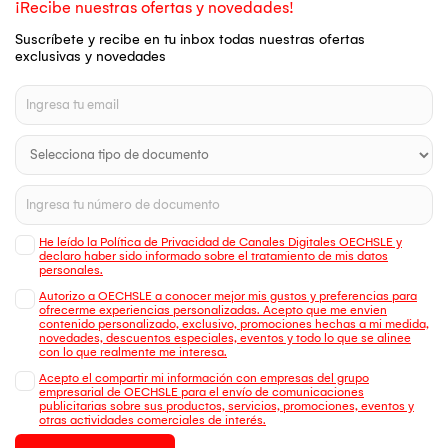
¡Recibe nuestras ofertas y novedades!
Suscríbete y recibe en tu inbox todas nuestras ofertas
exclusivas y novedades
He leído la Política de Privacidad de Canales Digitales OECHSLE y
declaro haber sido informado sobre el tratamiento de mis datos
personales.
Autorizo a OECHSLE a conocer mejor mis gustos y preferencias para
ofrecerme experiencias personalizadas. Acepto que me envien
contenido personalizado, exclusivo, promociones hechas a mi medida,
novedades, descuentos especiales, eventos y todo lo que se alinee
con lo que realmente me interesa.
Acepto el compartir mi información con empresas del grupo
empresarial de OECHSLE para el envío de comunicaciones
publicitarias sobre sus productos, servicios, promociones, eventos y
otras actividades comerciales de interés.