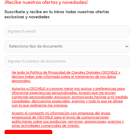
¡Recibe nuestras ofertas y novedades!
Suscríbete y recibe en tu inbox todas nuestras ofertas
exclusivas y novedades
He leído la Política de Privacidad de Canales Digitales OECHSLE y
declaro haber sido informado sobre el tratamiento de mis datos
personales.
Autorizo a OECHSLE a conocer mejor mis gustos y preferencias para
ofrecerme experiencias personalizadas. Acepto que me envien
contenido personalizado, exclusivo, promociones hechas a mi medida,
novedades, descuentos especiales, eventos y todo lo que se alinee
con lo que realmente me interesa.
Acepto el compartir mi información con empresas del grupo
empresarial de OECHSLE para el envío de comunicaciones
publicitarias sobre sus productos, servicios, promociones, eventos y
otras actividades comerciales de interés.