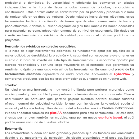
profesional o doméstico. Su versatilidad y eficiencia las convierten en aliadas
indispensables a la hora de llevar a cabo tareas de bricolaje, reparación o
construcción. Estas herramientas se caracterizan por su potencia y precisión a la hora
de realizar diferentes tipos de trabajos. Desde taladros hasta sierras eléctricas, estas
herramientas facilitan la realización de tareas que de otra manera serían tediosas y
poco eficientes. Además, su diseño ergonómico y su fácil manejo las hacen accesibles
para cualquier persona, independientemente de su nivel de experiencia. ¡No dudes en
invertir en herramientas eléctricas de calidad para sacar el máximo partido a tus
proyectos!.
Herramientas eléctricas con precios asequibles:
A la hora de elegir herramientas eléctricas, es fundamental optar por aquellas de la
mejor calidad. La durabilidad, la precisión y la seguridad son aspectos clave a tener en
cuenta a la hora de invertir en este tipo de herramientas. Es importante apostar por
marcas reconocidas y con una larga trayectoria en el mercado, que garanticen un
rendimiento óptimo y una larga vida útil de las herramientas. En cuánto al
precio de las
herramientas eléctricas
dependerá de cada producto. Aprovecha el
CyberWow
y
compra tus productos con las mejores promociones que tenemos en nuestra web.
Taladro:
Un taladro es una herramienta muy versátil utilizada para perforar materiales como
madera, metal y plástico.Ideal para perforar materiales duros como concreto. Ofrece
una función de percusión que permite golpear mientras perfora. Muchos taladros
ofrecen control de velocidad variable, lo que permite ajustar la velocidad según el
material y el tipo de trabajo. Uno de los modelos favoritos son los
taladros inalámbricos.
Puedes encontrar también las
pilas AA
adecuadas para esta herramienta. Por otro lado,
si estás por renovar también tus muebles, opta por un nuevo
escritorio juvenil
, el cuál
podrás armar con uno de nuestros taladros.
Rotomartillo:
Los rotomartillos pueden ser más grandes y pesados que los taladros convencionales
debido a su mecanismo de percusión. Un diseño ergonómico y el peso equilibrado