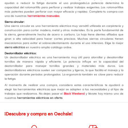
ayudan a reducir la fatiga durante el uso prolongado.La potencia determina la
capacidad del rotomartillo para perforar y realizar trabajos exigentes. Los rotomartillos
más potentes pueden perforar con mayor eficacia y rapidez. Completa tu compra con
una de nuestras
herramientas manuales
.
Sierra circular:
Una sierra circular es una herramienta eléctrica muy versátil utilizada en carpintería y
construcción para cortar madera, metal y otros materiales. Es la parte fundamental de
la sierra, generalmente hecha de acero o carburo. La hoja tiene dientes afilados que
giran a alta velocidad para hacer cortes precisos. Muchas sierras circulares tienen
mecanismos para evitar el sobrecalentamiento durante el uso intensivo. Elige la mejor
sierra eléctrica
en nuestro amplio catálogo online.
Destornillador eléctrico:
Un destornillador eléctrico es una herramienta muy útil para atornillar y desatornillar
tornillos de manera rápida y eficiente. La potencia influye en la capacidad del
destornillador para manejar tornillos grandes y materiales más duros. Los
destornilladores eléctricos suelen ser compactos y ligeros, lo que facilita el manejo y la
operación durante períodos prolongados. La ergonomía también es clave para reducir
la fatiga.
Al momento de realizar una compra, considera estas características te ayudará a
elegir las herramientas eléctricas que mejor se adapten a tus necesidades y al tipo de
trabajos que realizamos. No dejes pasar el
Black Weekend
y llévate hoy mismo uno de
nuestras
herramientas eléctricas en oferta
.
¡Descubre y compra en Oechsle!