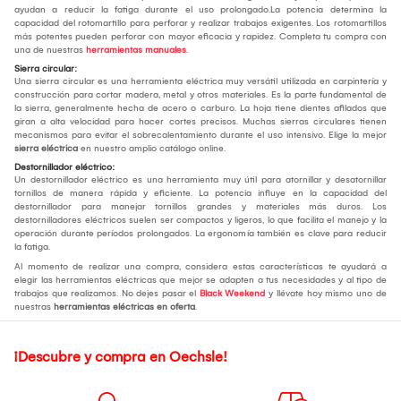
ayudan a reducir la fatiga durante el uso prolongado.La potencia determina la
capacidad del rotomartillo para perforar y realizar trabajos exigentes. Los rotomartillos
más potentes pueden perforar con mayor eficacia y rapidez. Completa tu compra con
una de nuestras
herramientas manuales
.
Sierra circular:
Una sierra circular es una herramienta eléctrica muy versátil utilizada en carpintería y
construcción para cortar madera, metal y otros materiales. Es la parte fundamental de
la sierra, generalmente hecha de acero o carburo. La hoja tiene dientes afilados que
giran a alta velocidad para hacer cortes precisos. Muchas sierras circulares tienen
mecanismos para evitar el sobrecalentamiento durante el uso intensivo. Elige la mejor
sierra eléctrica
en nuestro amplio catálogo online.
Destornillador eléctrico:
Un destornillador eléctrico es una herramienta muy útil para atornillar y desatornillar
tornillos de manera rápida y eficiente. La potencia influye en la capacidad del
destornillador para manejar tornillos grandes y materiales más duros. Los
destornilladores eléctricos suelen ser compactos y ligeros, lo que facilita el manejo y la
operación durante períodos prolongados. La ergonomía también es clave para reducir
la fatiga.
Al momento de realizar una compra, considera estas características te ayudará a
elegir las herramientas eléctricas que mejor se adapten a tus necesidades y al tipo de
trabajos que realizamos. No dejes pasar el
Black Weekend
y llévate hoy mismo uno de
nuestras
herramientas eléctricas en oferta
.
¡Descubre y compra en Oechsle!