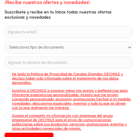
¡Recibe nuestras ofertas y novedades!
Suscríbete y recibe en tu inbox todas nuestras ofertas
exclusivas y novedades
He leído la Política de Privacidad de Canales Digitales OECHSLE y
declaro haber sido informado sobre el tratamiento de mis datos
personales.
Autorizo a OECHSLE a conocer mejor mis gustos y preferencias para
ofrecerme experiencias personalizadas. Acepto que me envien
contenido personalizado, exclusivo, promociones hechas a mi medida,
novedades, descuentos especiales, eventos y todo lo que se alinee
con lo que realmente me interesa.
Acepto el compartir mi información con empresas del grupo
empresarial de OECHSLE para el envío de comunicaciones
publicitarias sobre sus productos, servicios, promociones, eventos y
otras actividades comerciales de interés.