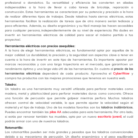
profesional o doméstico. Su versatilidad y eficiencia las convierten en aliadas
indispensables a la hora de llevar a cabo tareas de bricolaje, reparación o
construcción. Estas herramientas se caracterizan por su potencia y precisión a la hora
de realizar diferentes tipos de trabajos. Desde taladros hasta sierras eléctricas, estas
herramientas facilitan la realización de tareas que de otra manera serían tediosas y
poco eficientes. Además, su diseño ergonómico y su fácil manejo las hacen accesibles
para cualquier persona, independientemente de su nivel de experiencia. ¡No dudes en
invertir en herramientas eléctricas de calidad para sacar el máximo partido a tus
proyectos!.
Herramientas eléctricas con precios asequibles:
A la hora de elegir herramientas eléctricas, es fundamental optar por aquellas de la
mejor calidad. La durabilidad, la precisión y la seguridad son aspectos clave a tener en
cuenta a la hora de invertir en este tipo de herramientas. Es importante apostar por
marcas reconocidas y con una larga trayectoria en el mercado, que garanticen un
rendimiento óptimo y una larga vida útil de las herramientas. En cuánto al
precio de las
herramientas eléctricas
dependerá de cada producto. Aprovecha el
CyberWow
y
compra tus productos con las mejores promociones que tenemos en nuestra web.
Taladro:
Un taladro es una herramienta muy versátil utilizada para perforar materiales como
madera, metal y plástico.Ideal para perforar materiales duros como concreto. Ofrece
una función de percusión que permite golpear mientras perfora. Muchos taladros
ofrecen control de velocidad variable, lo que permite ajustar la velocidad según el
material y el tipo de trabajo. Uno de los modelos favoritos son los
taladros inalámbricos.
Puedes encontrar también las
pilas AA
adecuadas para esta herramienta. Por otro lado,
si estás por renovar también tus muebles, opta por un nuevo
escritorio juvenil
, el cuál
podrás armar con uno de nuestros taladros.
Rotomartillo:
Los rotomartillos pueden ser más grandes y pesados que los taladros convencionales
debido a su mecanismo de percusión. Un diseño ergonómico y el peso equilibrado