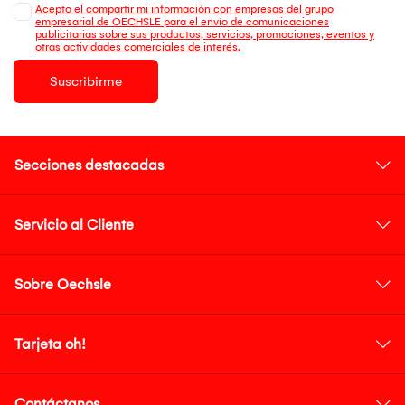
Acepto el compartir mi información con empresas del grupo
empresarial de OECHSLE para el envío de comunicaciones
publicitarias sobre sus productos, servicios, promociones, eventos y
otras actividades comerciales de interés.
Suscribirme
Secciones destacadas
Servicio al Cliente
Sobre Oechsle
Tarjeta oh!
Contáctanos