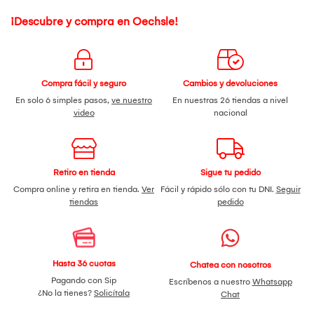
¡Descubre y compra en Oechsle!
Compra fácil y seguro
Cambios y devoluciones
En solo 6 simples pasos,
ve nuestro
En nuestras 26 tiendas a nivel
video
nacional
Retiro en tienda
Sigue tu pedido
Compra online y retira en tienda.
Ver
Fácil y rápido sólo con tu DNI.
Seguir
tiendas
pedido
Hasta 36 cuotas
Chatea con nosotros
Pagando con Sip
Escríbenos a nuestro
Whatsapp
¿No la tienes?
Solicítala
Chat