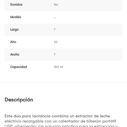
Sonidos
No
Modelo
...
Largo
7
Alto
20
Ancho
7
Capacidad
180 ml
Descripción
Este dúo para lactancia combina un extractor de leche
eléctrico recargable con un calentador de biberón portátil
USB, ofreciendo una solución práctica para la extracción y