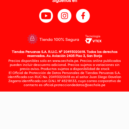
Síguenos en
Tienda 100% Segura
Tiendas Peruanas S.A. R.U.C. Nº 20493020618. Todos los derechos
reservados. Av. Aviación 2405 Piso 3, San Borja
Precios disponibles solo en www.oechsle.pe. Precios online publicados
pueden incluir descuento adicional. Precios sujetos a variaciones sin
previo aviso. Productos sujetos a disponibilidad de stock
El Oficial de Protección de Datos Personales de Tiendas Peruanas S.A.
identificada con RUC No. 20493020618 es el señor Juan Diego Gavelan
Zegarra identificado con D.N.I. N° 45218133, cuyo correo corporativo de
contacto es
oficial.protecciondedatos@oechsle.pe