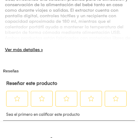
conservación de la alimentación del bebé tanto en casa
como durante viajes o salidas. El extractor cuenta con
pantalla digital, controles táctiles y un recipiente con
capacidad aproximada de 180 ml, mientras que el
calentador portátil ayuda a mantener la temperatura del
biberón de forma cómoda mediante alimentación USB.
Ambos productos están fabricados con materiales libres de
BPA en las partes en contacto con la leche, brindando una
alternativa funcional para facilitar la rutina diaria de
alimentación del bebé con un diseño compacto y fácil de
transportar.