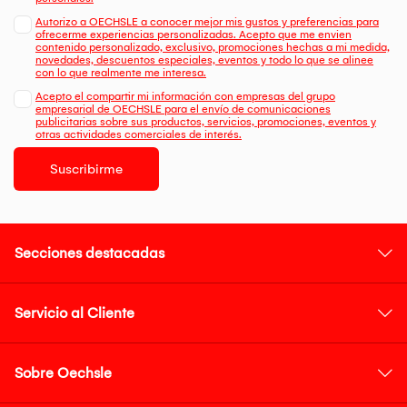
Autorizo a OECHSLE a conocer mejor mis gustos y preferencias para
ofrecerme experiencias personalizadas. Acepto que me envien
contenido personalizado, exclusivo, promociones hechas a mi medida,
novedades, descuentos especiales, eventos y todo lo que se alinee
con lo que realmente me interesa.
Acepto el compartir mi información con empresas del grupo
empresarial de OECHSLE para el envío de comunicaciones
publicitarias sobre sus productos, servicios, promociones, eventos y
otras actividades comerciales de interés.
Suscribirme
Secciones destacadas
Servicio al Cliente
Sobre Oechsle