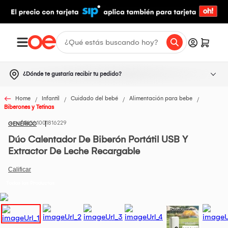
¿Dónde te gustaría recibir tu pedido?
Home
Infantil
Cuidado del bebé
Alimentación para bebe
Biberones y Tetinas
1001816229
GENÉRICO
Dúo Calentador De Biberón Portátil USB Y
Extractor De Leche Recargable
Todos los Productos