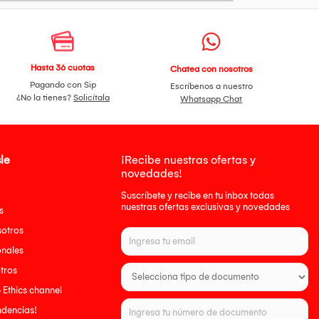
Hasta 36 cuotas
Chatea con nosotros
Pagando con Sip
Escríbenos a nuestro
¿No la tienes?
Solicítala
Whatsapp Chat
le
¡Recibe nuestras ofertas y
novedades!
Suscríbete y recibe en tu inbox todas
nuestras ofertas exclusivas y novedades
s
sotros
onales
tros
- Ethics channel
endencias!