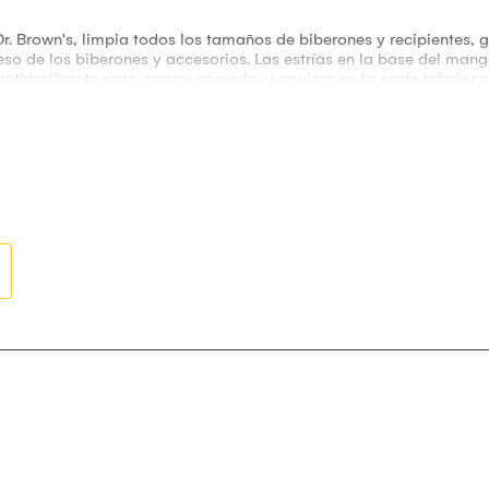
Dr. Brown's, limpia todos los tamaños de biberones y recipientes, 
ceso de los biberones y accesorios. Las estrías en la base del mang
tideslizante para agarre cómodo. y agujero en la parte inferior p