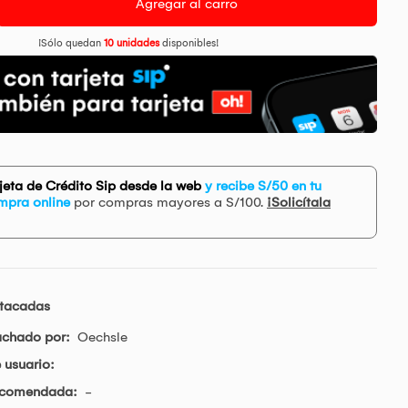
Agregar al carro
¡Sólo quedan
10 unidades
disponibles!
rjeta de Crédito Sip desde la web
y recibe S/50 en tu
mpra online
por compras mayores a S/100.
¡Solicítala
stacadas
achado por:
Oechsle
 usuario:
ecomendada:
-