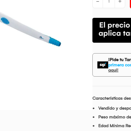
-
+
¡Pide tu Ta
primera co
aqui!
Características de
Vendido y desp
Peso máximo de
Edad Mínima R