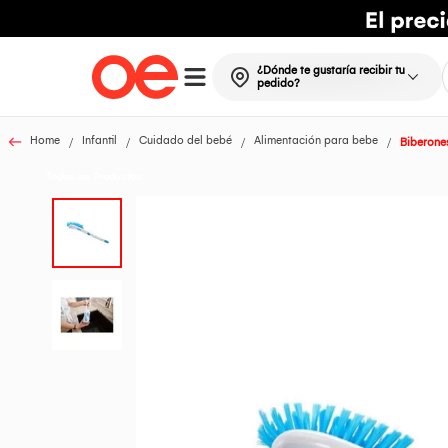
¿Dónde te gustaría recibir tu
pedido?
Home
Infantil
Cuidado del bebé
Alimentación para bebe
Biberones
Todos los Productos