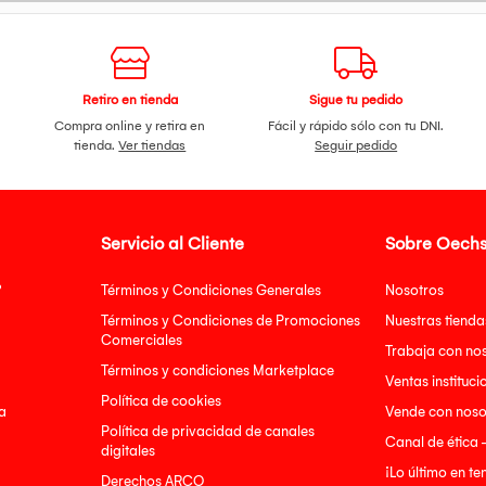
Retiro en tienda
Sigue tu pedido
Compra online y retira en
Fácil y rápido sólo con tu DNI.
tienda.
Ver tiendas
Seguir pedido
Servicio al Cliente
Sobre Oechs
?
Términos y Condiciones Generales
Nosotros
Términos y Condiciones de Promociones
Nuestras tienda
Comerciales
Trabaja con no
Términos y condiciones Marketplace
Ventas instituci
Política de cookies
a
Vende con noso
Política de privacidad de canales
Canal de ética 
digitales
¡Lo último en t
Derechos ARCO