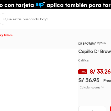
 y Tetinas
2284760
DR BROWNS
Cepillo Dr Brow
S/ 33.26
-10%
S/ 36.95
Prec
Calcular cuotas