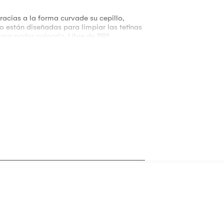
gracias a la forma curvade su cepillo,
o están diseñadas para limpiar las tetinas
ara poder colgarlo. Libre de BPA.