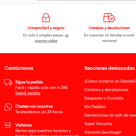
Compra fácil y seguro
Cambios y devoluciones
En solo 6 simples pasos,
ve
En nuestras 26 tiendas a nivel
nuestro video
nacional
Contáctanos
Secciones destacadas
¿Cómo comprar en Oechsle
Sigue tu pedido
Facil y rápido solo con tu DNI
Cambios y devoluciones
Seguir pedido
Despacho a Domicilio
Chatea con nosotros
Mis Pedidos
Te atendemos las 24 horas
Devoluciones sin salir de cas
Super Garantía
Visítanos
Revisa aquí nuestros horarios y
Garantía Decohogar