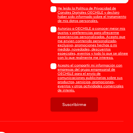
He leído la Política de Privacidad de
Canales Digitales OECHSLE y declaro
haber sido informado sobre el tratamiento
de mis datos personales.
Autorizo a OECHSLE a conocer mejor mis
gustos y preferencias para ofrecerme
experiencias personalizadas. Acepto que
me envien contenido personalizado,
exclusivo, promociones hechas a mi
medida, novedades, descuentos
especiales, eventos y todo lo que se alinee
con lo que realmente me interesa.
Acepto el compartir mi información con
empresas del grupo empresarial de
OECHSLE para el envío de
comunicaciones publicitarias sobre sus
productos, servicios, promociones,
eventos y otras actividades comerciales
de interés.
Suscribirme