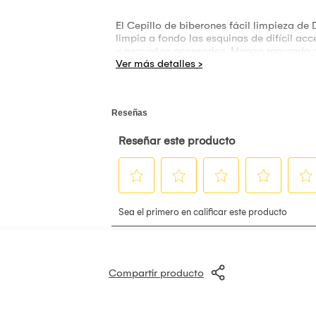
El Cepillo de biberones fácil limpieza de 
limpia a fondo las esquinas de difícil ac
y pequeños accesorios. Mango ranurado an
Compartir producto