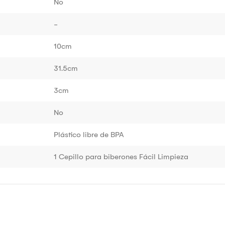
No
-
10cm
31.5cm
3cm
No
Plástico libre de BPA
1 Cepillo para biberones Fácil Limpieza