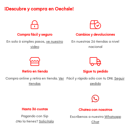
¡Descubre y compra en Oechsle!
Compra fácil y seguro
Cambios y devoluciones
En solo 6 simples pasos,
ve nuestro
En nuestras 26 tiendas a nivel
video
nacional
Retiro en tienda
Sigue tu pedido
Compra online y retira en tienda.
Ver
Fácil y rápido sólo con tu DNI.
Seguir
tiendas
pedido
Hasta 36 cuotas
Chatea con nosotros
Pagando con Sip
Escríbenos a nuestro
Whatsapp
¿No la tienes?
Solicítala
Chat