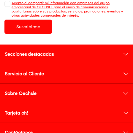
Acepto el compartir mi información con empresas del grupo
empresarial de OECHSLE para el envío de comunicaciones
publicitarias sobre sus productos, servicios, promociones, eventos y
otras actividades comerciales de interés.
Suscribirme
Secciones destacadas
Servicio al Cliente
Sobre Oechsle
Tarjeta oh!
Contáctanos