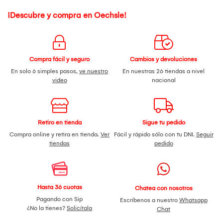
¡Descubre y compra en Oechsle!
Compra fácil y seguro
Cambios y devoluciones
En solo 6 simples pasos,
ve nuestro
En nuestras 26 tiendas a nivel
video
nacional
Retiro en tienda
Sigue tu pedido
Compra online y retira en tienda.
Ver
Fácil y rápido sólo con tu DNI.
Seguir
tiendas
pedido
Hasta 36 cuotas
Chatea con nosotros
Pagando con Sip
Escríbenos a nuestro
Whatsapp
¿No la tienes?
Solicítala
Chat