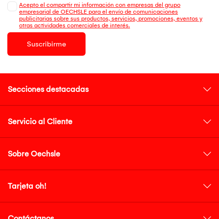
Acepto el compartir mi información con empresas del grupo
empresarial de OECHSLE para el envío de comunicaciones
publicitarias sobre sus productos, servicios, promociones, eventos y
otras actividades comerciales de interés.
Suscribirme
Secciones destacadas
Servicio al Cliente
Sobre Oechsle
Tarjeta oh!
Contáctanos