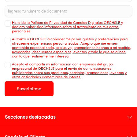
He leído la Política de Privacidad de Canales Digitales OECHSLE y
declaro haber sido informado sobre el tratamiento de mis datos
personales.
Autorizo a OECHSLE a conocer mejor mis gustos y preferencias para
ofrecerme experiencias personalizadas. Acepto que me envien
contenido personalizado, exclusivo, promociones hechas a mi medida,
novedades, descuentos especiales, eventos y todo lo que se alinee
con lo que realmente me interesa.
Acepto el compartir mi información con empresas del grupo
empresarial de OECHSLE para el envío de comunicaciones
publicitarias sobre sus productos, servicios, promociones, eventos y
otras actividades comerciales de interés.
Suscribirme
Secciones destacadas