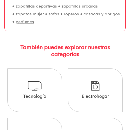
•
zapatillas deportivas
•
zapatillas urbanas
•
zapatos mujer
•
sofas
•
roperos
•
casacas y abrigos
•
perfumes
También puedes explorar nuestras
categorías
Tecnología
Electrohogar