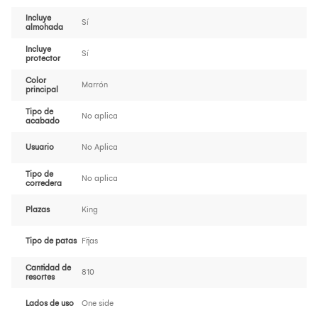
Incluye
Sí
almohada
Incluye
Sí
protector
Color
Marrón
principal
Tipo de
No aplica
acabado
Usuario
No Aplica
Tipo de
No aplica
corredera
Plazas
King
Tipo de patas
Fijas
Cantidad de
810
resortes
Lados de uso
One side