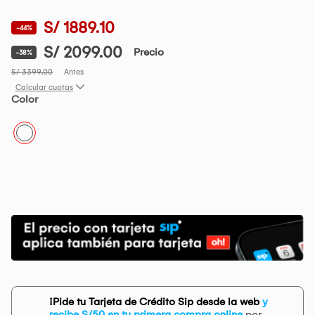
S/ 1889.10
-44%
S/ 2099.00
Precio
-38%
S/ 3399.00
Antes
Calcular cuotas
Color
¡Pide tu Tarjeta de Crédito Sip desde la web
y
recibe S/50 en tu primera compra online
por