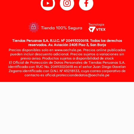
Tienda 100% Segura
Tiendas Peruanas S.A. R.U.C. Nº 20493020618. Todos los derechos
reservados. Av. Aviación 2405 Piso 3, San Borja
Precios disponibles solo en www.oechsle.pe. Precios online publicados
pueden incluir descuento adicional. Precios sujetos a variaciones sin
previo aviso. Productos sujetos a disponibilidad de stock
El Oficial de Protección de Datos Personales de Tiendas Peruanas S.A.
identificada con RUC No. 20493020618 es el señor Juan Diego Gavelan
Zegarra identificado con D.N.I. N° 45218133, cuyo correo corporativo de
contacto es
oficial.protecciondedatos@oechsle.pe