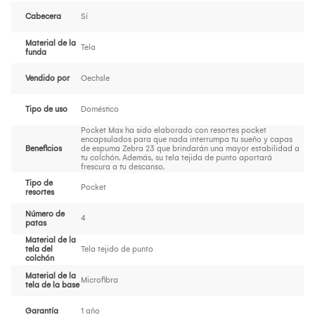
Cabecera
Sí
Material de la
Tela
funda
Vendido por
Oechsle
Tipo de uso
Doméstico
Pocket Max ha sido elaborado con resortes pocket
encapsulados para que nada interrumpa tu sueño y capas
Beneficios
de espuma Zebra 23 que brindarán una mayor estabilidad a
tu colchón. Además, su tela tejida de punto aportará
frescura a tu descanso.
Tipo de
Pocket
resortes
Número de
4
patas
Material de la
tela del
Tela tejido de punto
colchón
Material de la
Microfibra
tela de la base
Garantía
1 año