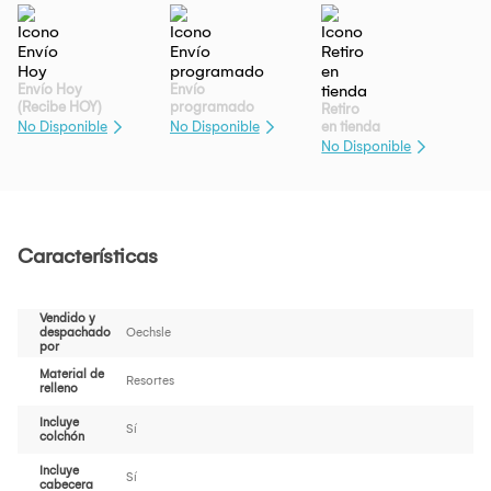
Envío Hoy
Envío
(Recibe HOY)
programado
Retiro
en tienda
No Disponible
No Disponible
No Disponible
Características
Vendido y
despachado
Oechsle
por
Material de
Resortes
relleno
Incluye
Sí
colchón
Incluye
Sí
cabecera