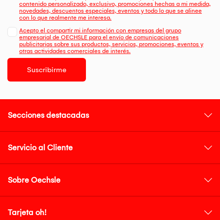
contenido personalizado, exclusivo, promociones hechas a mi medida,
novedades, descuentos especiales, eventos y todo lo que se alinee
con lo que realmente me interesa.
Acepto el compartir mi información con empresas del grupo
empresarial de OECHSLE para el envío de comunicaciones
publicitarias sobre sus productos, servicios, promociones, eventos y
otras actividades comerciales de interés.
Suscribirme
Secciones destacadas
Servicio al Cliente
Sobre Oechsle
Tarjeta oh!