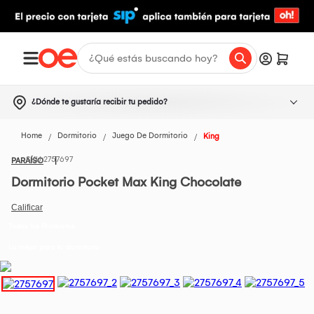
¿Dónde te gustaría recibir tu pedido?
Home
Dormitorio
Juego De Dormitorio
King
2757697
PARAÍSO
Dormitorio Pocket Max King Chocolate
Todos los Productos
Lo mejor para tu dormitorio