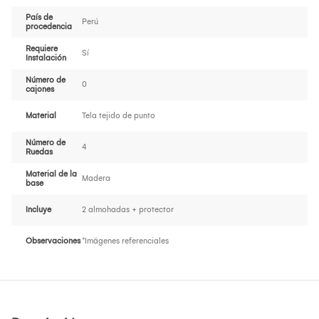
País de
Perú
procedencia
Requiere
Sí
Instalación
Número de
0
cajones
Material
Tela tejido de punto
Número de
4
Ruedas
Material de la
Madera
base
Incluye
2 almohadas + protector
Observaciones
*Imágenes referenciales