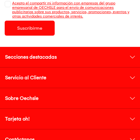
Acepto el compartir mi información con empresas del grupo
empresarial de OECHSLE para el envío de comunicaciones
publicitarias sobre sus productos, servicios, promociones, eventos y
otras actividades comerciales de interés.
Suscribirme
Secciones destacadas
Servicio al Cliente
Sobre Oechsle
Tarjeta oh!
Contáctanos