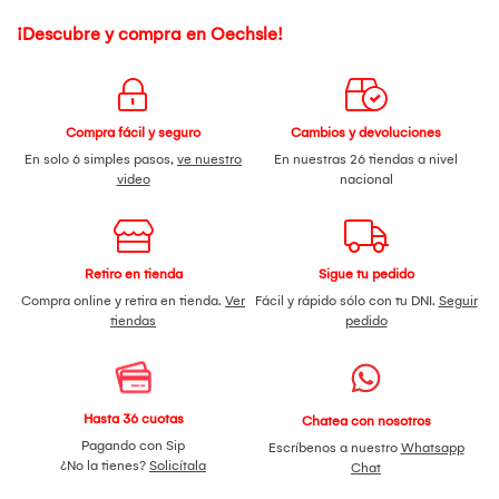
¡Descubre y compra en Oechsle!
Compra fácil y seguro
Cambios y devoluciones
En solo 6 simples pasos,
ve nuestro
En nuestras 26 tiendas a nivel
video
nacional
Retiro en tienda
Sigue tu pedido
Compra online y retira en tienda.
Ver
Fácil y rápido sólo con tu DNI.
Seguir
tiendas
pedido
Hasta 36 cuotas
Chatea con nosotros
Pagando con Sip
Escríbenos a nuestro
Whatsapp
¿No la tienes?
Solicítala
Chat