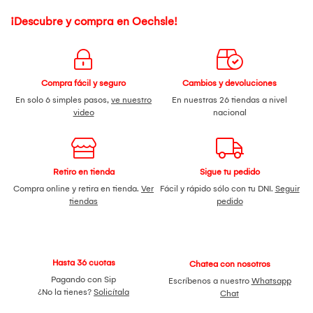
¡Descubre y compra en Oechsle!
Compra fácil y seguro
Cambios y devoluciones
En solo 6 simples pasos,
ve nuestro
En nuestras 26 tiendas a nivel
video
nacional
Retiro en tienda
Sigue tu pedido
Compra online y retira en tienda.
Ver
Fácil y rápido sólo con tu DNI.
Seguir
tiendas
pedido
Hasta 36 cuotas
Chatea con nosotros
Pagando con Sip
Escríbenos a nuestro
Whatsapp
¿No la tienes?
Solicítala
Chat