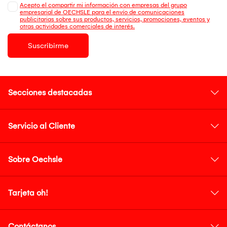
Acepto el compartir mi información con empresas del grupo
empresarial de OECHSLE para el envío de comunicaciones
publicitarias sobre sus productos, servicios, promociones, eventos y
otras actividades comerciales de interés.
Suscribirme
Secciones destacadas
Servicio al Cliente
Sobre Oechsle
Tarjeta oh!
Contáctanos