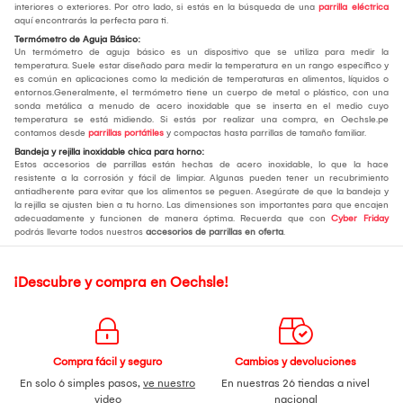
interiores o exteriores. Por otro lado, si estás en la búsqueda de una
parrilla eléctrica
aquí encontrarás la perfecta para ti.
Termómetro de Aguja Básico:
Un termómetro de aguja básico es un dispositivo que se utiliza para medir la
temperatura. Suele estar diseñado para medir la temperatura en un rango específico y
es común en aplicaciones como la medición de temperaturas en alimentos, líquidos o
entornos.Generalmente, el termómetro tiene un cuerpo de metal o plástico, con una
sonda metálica a menudo de acero inoxidable que se inserta en el medio cuyo
temperatura se está midiendo. Si estás por realizar una compra, en Oechsle.pe
contamos desde
parrillas portátiles
y compactas hasta parrillas de tamaño familiar.
Bandeja y rejilla inoxidable chica para horno:
Estos accesorios de parrillas están hechas de acero inoxidable, lo que la hace
resistente a la corrosión y fácil de limpiar. Algunas pueden tener un recubrimiento
antiadherente para evitar que los alimentos se peguen. Asegúrate de que la bandeja y
la rejilla se ajusten bien a tu horno. Las dimensiones son importantes para que encajen
adecuadamente y funcionen de manera óptima. Recuerda que con
Cyber Friday
podrás llevarte todos nuestros
accesorios de parrillas en oferta
.
¡Descubre y compra en Oechsle!
Compra fácil y seguro
Cambios y devoluciones
En solo 6 simples pasos,
ve nuestro
En nuestras 26 tiendas a nivel
video
nacional