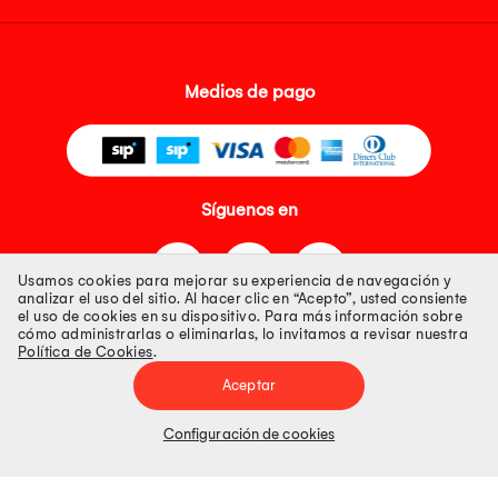
Medios de pago
Síguenos en
Usamos cookies para mejorar su experiencia de navegación y
analizar el uso del sitio. Al hacer clic en “Acepto”, usted consiente
el uso de cookies en su dispositivo. Para más información sobre
cómo administrarlas o eliminarlas, lo invitamos a revisar nuestra
Política de Cookies
.
Tienda 100% Segura
Aceptar
Tiendas Peruanas S.A. R.U.C. Nº 20493020618. Todos los derechos
reservados. Av. Aviación 2405 Piso 3, San Borja
Configuración de cookies
Precios disponibles solo en www.oechsle.pe. Precios online publicados
pueden incluir descuento adicional. Precios sujetos a variaciones sin
previo aviso. Productos sujetos a disponibilidad de stock
El Oficial de Protección de Datos Personales de Tiendas Peruanas S.A.