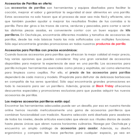
Accesorios de Parrillas en oferta:
Los
accesorios de parrillas
son herramientas y equipos diseñados para facilitar la
cocción, mejorar el sabor y garantizar la seguridad al asar alimentos en una parrilla.
Estos accesorios no solo hacen que el proceso de asar sea más fácil y eficiente, sino
que también pueden ayudar a mejorar los resultados finales de tus comidas a la
parrilla. Para dar giros a los trozos de carne, verduras y pescados, para cortar o servir
las distintas piezas asadas, es conveniente contar con un buen equipo de
kits
parrilleros.
En Oechsle.pe, encontrarás diferentes modelos y tamaños de accesorios de
parrillas, desde las más básicas hasta las más sofisticadas con múltiples funciones.
Sólo aquí encontrarás grandes promociones en todos nuestros
productos de parrilla
.
Accesorios para Parrillas con precios económicos:
Cuando buscas accesorios para parrillas que ofrezcan la mejor calidad al mejor precio,
hay varias opciones que puedes considerar. Hay una gran variedad de accesorios
disponibles para mejorar la experiencia de asar en una parrilla. Los accesorios para
parrilla incluyen herramientas esenciales como pinzas y espátulas, así como elementos
para limpieza como cepillos. Por ello, el
precio de los accesorios para parrillas
dependerá de cada marca y modelo. ¡Prepárate para disfrutar de deliciosas barbacoas
en compañía de tus seres queridos!. Sólo aquí encontrarás grandes promociones en
todo lo necesario para ser un parrillero. Además, gracias al
Black Friday
ofrecemos
descuentos especiales y promociones exclusivas para que puedas adquirir tus nuevos
accesorios de parrillas.
Los mejores accesorios parrilleros están aquí:
Encontrar las herramientas adecuadas puede ser un desafío, por eso en nuestra tienda
online hemos reunido meticulosamente una gama de accesorios parrilleros que
combinan funcionalidad con tradición. Nuestra selección está diseñada para asadores
de todos los niveles, desde artículos esenciales que elevan sus rituales diarios de asado
hasta piezas únicas que abren nuevos horizontes culinarios. Navega por Oechsle.pe y
encuentra un amplio catálogo de
accesorios para asador.
Además, su diseño
ergonómico y compacto las hace perfectas para cualquier espacio, ya sea en