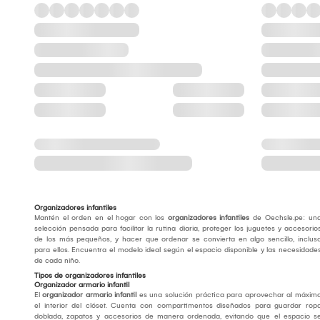
Organizadores infantiles
Mantén el orden en el hogar con los
organizadores infantiles
de Oechsle.pe: un
selección pensada para facilitar la rutina diaria, proteger los juguetes y accesorio
de los más pequeños, y hacer que ordenar se convierta en algo sencillo, inclus
para ellos. Encuentra el modelo ideal según el espacio disponible y las necesidade
de cada niño.
Tipos de organizadores infantiles
Organizador armario infantil
El
organizador armario infantil
es una solución práctica para aprovechar al máxim
el interior del clóset. Cuenta con compartimentos diseñados para guardar rop
doblada, zapatos y accesorios de manera ordenada, evitando que el espacio s