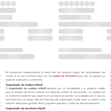
Su estructura independiente lo hace fácil de reubicar según las necesidades del
a
cuarto. A su vez, combina bien con los
juegos de dormitorio
para dar al espacio un
s
aspecto ordenado y coherente.
o
Organizador de madera infantil
s
El
organizador de madera infantil
destaca por su durabilidad y su estética cálida,
que se integra de forma natural con distintos estilos de decoración. La madera es
un material resistente que soporta el uso diario sin perder su acabado, por lo que es
una inversión con larga vida útil. Este tipo de organizador suele tener un diseño más
o
robusto, ideal para guardar libros, juguetes grandes o cajas de almacenamiento.
a
Organizador de dormitorio infantil
e