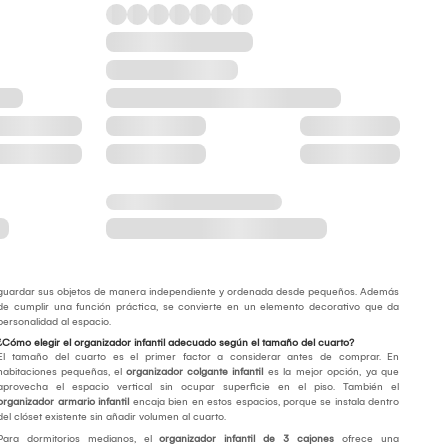
guardar sus objetos de manera independiente y ordenada desde pequeños. Además
de cumplir una función práctica, se convierte en un elemento decorativo que da
personalidad al espacio.
¿Cómo elegir el organizador infantil adecuado según el tamaño del cuarto?
El tamaño del cuarto es el primer factor a considerar antes de comprar. En
habitaciones pequeñas, el
organizador colgante infantil
es la mejor opción, ya que
aprovecha el espacio vertical sin ocupar superficie en el piso. También el
organizador armario infantil
encaja bien en estos espacios, porque se instala dentro
del clóset existente sin añadir volumen al cuarto.
Para dormitorios medianos, el
organizador infantil de 3 cajones
ofrece una