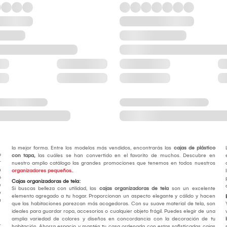
la mejor forma. Entre los modelos más vendidos, encontrarás las
cajas de plástico
o
con tapa,
las cuáles se han convertido en el favorito de muchos. Descubre en
r
nuestro amplio catálogo las grandes promociones que tenemos en todos nuestros
n
organizadores pequeños.
.
o
Cajas organizadoras de tela:
e
Si buscas belleza con utilidad, las
cajas organizadoras de tela
son un excelente
e
elemento agregado a tu hogar. Proporcionan un aspecto elegante y cálido y hacen
u
que las habitaciones parezcan más acogedoras. Con su suave material de tela, son
ideales para guardar ropa, accesorios o cualquier objeto frágil. Puedes elegir de una
amplia variedad de colores y diseños en concordancia con la decoración de tu
r
habitación. Ahorra espacio y mantén tu casa ordenada con estas sofisticadas cajas