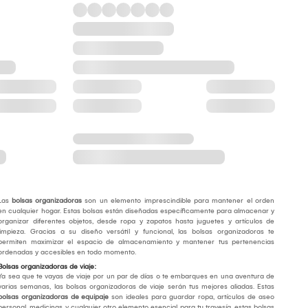
Las
bolsas organizadoras
son un elemento imprescindible para mantener el orden
en cualquier hogar. Estas bolsas están diseñadas específicamente para almacenar y
organizar diferentes objetos, desde ropa y zapatos hasta juguetes y artículos de
limpieza. Gracias a su diseño versátil y funcional, las bolsas organizadoras te
permiten maximizar el espacio de almacenamiento y mantener tus pertenencias
ordenadas y accesibles en todo momento.
Bolsas organizadoras de viaje:
Ya sea que te vayas de viaje por un par de días o te embarques en una aventura de
varias semanas, las bolsas organizadoras de viaje serán tus mejores aliadas. Estas
bolsas organizadoras de equipaje
son ideales para guardar ropa, artículos de aseo
personal, medicinas y cualquier otro elemento esencial para tu travesía, estas bolsas