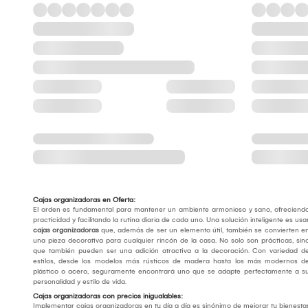
Cajas organizadoras en Oferta:
El orden es fundamental para mantener un ambiente armonioso y sano, ofreciend
practicidad y facilitando la rutina diaria de cada uno. Una solución inteligente es usa
cajas organizadoras
que, además de ser un elemento útil, también se convierten e
una pieza decorativa para cualquier rincón de la casa. No solo son prácticas, sin
que también pueden ser una adición atractiva a la decoración. Con variedad d
estilos, desde los modelos más rústicos de madera hasta los más modernos d
plástico o acero, seguramente encontrará uno que se adapte perfectamente a s
personalidad y estilo de vida.
Cajas organizadoras con precios inigualables:
Implementar cajas organizadoras en tu día a día es sinónimo de mejorar tu bienesta