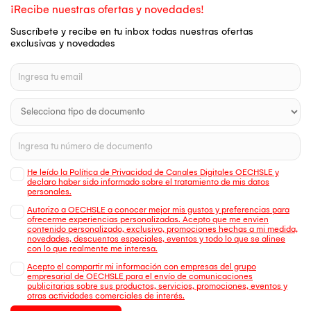
¡Recibe nuestras ofertas y novedades!
Suscríbete y recibe en tu inbox todas nuestras ofertas
exclusivas y novedades
He leído la Política de Privacidad de Canales Digitales OECHSLE y
declaro haber sido informado sobre el tratamiento de mis datos
personales.
Autorizo a OECHSLE a conocer mejor mis gustos y preferencias para
ofrecerme experiencias personalizadas. Acepto que me envien
contenido personalizado, exclusivo, promociones hechas a mi medida,
novedades, descuentos especiales, eventos y todo lo que se alinee
con lo que realmente me interesa.
Acepto el compartir mi información con empresas del grupo
empresarial de OECHSLE para el envío de comunicaciones
publicitarias sobre sus productos, servicios, promociones, eventos y
otras actividades comerciales de interés.