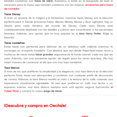
también contamos con
tazas de vidrio
. Asimismo, si estás en la búsqueda de todo lo
necesario para tu mesa, aquí también contamos con los mejores
accesorios para mesa
de comedor
.
Tazas Disney:
Si eres un amante de lo mágico y lo fantasioso, nuestras tazas Disney son la elección
perfecta para ti. Desde princesas hasta villanos, Mickey Mouse y Buzz Lightyear, hay un
diseño para cada fanático del mundo de Disney. Cada taza Disney está
cuidadosamente diseñada con los detalles y colores que caracterizan a tus personajes
favoritos. Además, otra opción que es muy popular es la
taza Harry Potter.
¡Elige tu
favorito!.
Tazas navideñas:
Estas tazas son perfectas para disfrutar de un delicioso café caliente mientras te
sumerges en el espíritu navideño. Con diseños que van desde Papá Noel hasta renos y
muñecos de nieve, estas
tazas grandes
seguramente te harán sonreír cada vez que las
uses. Además, son una excelente opción de regalo para tus seres queridos. ¡No hay
mejor manera de comenzar el día que con una taza navideña!.
Taza blanca:
Si eres de los que prefieren la simplicidad y la elegancia, una taza blanca es la elección
perfecta. Estas tazas son atemporales y combinan con cualquier estilo de decoración
de cocina. Además, la taza blanca resalta el color y la textura de tu café, creando una
experiencia visualmente agradable. Ya sea que prefieras un café con leche o un
espresso intenso, una taza blanca siempre será una opción segura. Aprovecha
el
Cyber Wow
y compra tu nuevo
juego de tazas.
¡Descubre y compra en Oechsle!