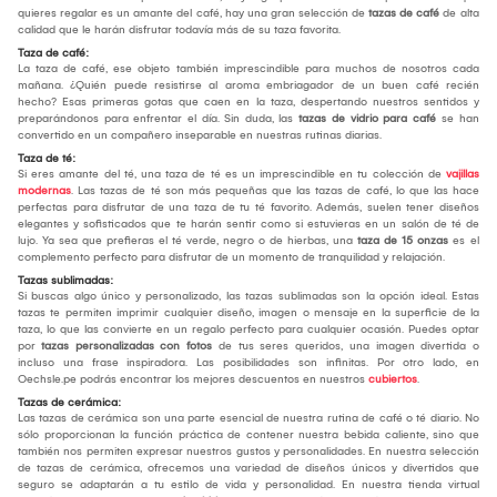
quieres regalar es un amante del café, hay una gran selección de
tazas de café
de alta
calidad que le harán disfrutar todavía más de su taza favorita.
Taza de café:
La taza de café, ese objeto también imprescindible para muchos de nosotros cada
mañana. ¿Quién puede resistirse al aroma embriagador de un buen café recién
hecho? Esas primeras gotas que caen en la taza, despertando nuestros sentidos y
preparándonos para enfrentar el día. Sin duda, las
tazas de vidrio para café
se han
convertido en un compañero inseparable en nuestras rutinas diarias.
Taza de té:
Si eres amante del té, una taza de té es un imprescindible en tu colección de
vajillas
modernas
. Las tazas de té son más pequeñas que las tazas de café, lo que las hace
perfectas para disfrutar de una taza de tu té favorito. Además, suelen tener diseños
elegantes y sofisticados que te harán sentir como si estuvieras en un salón de té de
lujo. Ya sea que prefieras el té verde, negro o de hierbas, una
taza de 15 onzas
es el
complemento perfecto para disfrutar de un momento de tranquilidad y relajación.
Tazas sublimadas:
Si buscas algo único y personalizado, las tazas sublimadas son la opción ideal. Estas
tazas te permiten imprimir cualquier diseño, imagen o mensaje en la superficie de la
taza, lo que las convierte en un regalo perfecto para cualquier ocasión. Puedes optar
por
tazas personalizadas con fotos
de tus seres queridos, una imagen divertida o
incluso una frase inspiradora. Las posibilidades son infinitas. Por otro lado, en
Oechsle.pe podrás encontrar los mejores descuentos en nuestros
cubiertos
.
Tazas de cerámica:
Las tazas de cerámica son una parte esencial de nuestra rutina de café o té diario. No
sólo proporcionan la función práctica de contener nuestra bebida caliente, sino que
también nos permiten expresar nuestros gustos y personalidades. En nuestra selección
de tazas de cerámica, ofrecemos una variedad de diseños únicos y divertidos que
seguro se adaptarán a tu estilo de vida y personalidad. En nuestra tienda virtual