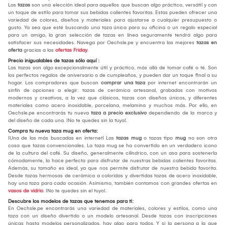
Las
tazas
son una elección ideal para aquellos que buscan algo práctico, versátil y con
un toque de estilo para tomar sus bebidas calientes favoritas. Estas pueden ofrecer una
variedad de colores, diseños y materiales para ajustarse a cualquier presupuesto o
gusto. Ya sea que esté buscando una taza única para su oficina o un regalo especial
para un amigo, la gran selección de tazas en línea seguramente tendrá algo para
satisfacer sus necesidades. Navega por Oechsle.pe y encuentra las mejores
tazas en
oferta
gracias a las
ofertas Friday
.
Precio inigualables de tazas sólo aquí :
Las tazas son algo excepcionalmente útil y práctico, más allá de tomar café o té. Son
los perfectos regalos de aniversario o de cumpleaños, y pueden dar un toque final a su
hogar. Los compradores que buscan
comprar una taza
por internet encontrarán un
sinfín de opciones a elegir: tazas de cerámica artesanal, grabadas con motivos
modernos y creativos, a la vez que clásicos, tazas con diseños únicos, y diferentes
materiales como acero inoxidable, porcelana, melamina y muchos más. Por ello, en
Oechsle.pe encontrarás tu nueva
taza a precio exclusivo
dependiendo de la marca y
del diseño de cada una. ¡No te quedes sin la tuya!.
Compra tu nueva taza mug en oferta:
¡Una de las más buscadas en internet! Las
tazas mug
o tazas tipo
mug
no son otra
cosa que tazas convencionales. La taza mug se ha convertido en un verdadero icono
de la cultura del café. Su diseño, generalmente cilíndrico, con un asa para sostenerla
cómodamente, la hace perfecta para disfrutar de nuestras bebidas calientes favoritas.
Además, su tamaño es ideal, ya que nos permite disfrutar de nuestra bebida favorita.
Desde tazas hermosas de cerámica a coloridas y divertidas tazas de acero inoxidable,
hay una taza para cada ocasión. Asimismo, también contamos con grandes ofertas en
vasos de vidrio
. ¡No te quedes sin el tuyo!.
Descubre los modelos de tazas que tenemos para ti:
En Oechsle.pe encontrarás una variedad de materiales, colores y estilos, como una
taza con un diseño divertido o un modelo artesanal. Desde tazas con inscripciones
únicas hasta modelos personalizados, hay algo para todos. Y si la persona a la que