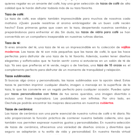
quieres regalar es un amante del café, hay una gran selección de
tazas de café
de alta
calidad que le harán disfrutar todavía más de su taza favorita.
Taza de café:
La taza de café, ese objeto también imprescindible para muchos de nosotros cada
mañana. ¿Quién puede resistirse al aroma embriagador de un buen café recién
hecho? Esas primeras gotas que caen en la taza, despertando nuestros sentidos y
preparándonos para enfrentar el día. Sin duda, las
tazas de vidrio para café
se han
convertido en un compañero inseparable en nuestras rutinas diarias.
Taza de té:
Si eres amante del té, una taza de té es un imprescindible en tu colección de
vajillas
modernas
. Las tazas de té son más pequeñas que las tazas de café, lo que las hace
perfectas para disfrutar de una taza de tu té favorito. Además, suelen tener diseños
elegantes y sofisticados que te harán sentir como si estuvieras en un salón de té de
lujo. Ya sea que prefieras el té verde, negro o de hierbas, una
taza de 15 onzas
es el
complemento perfecto para disfrutar de un momento de tranquilidad y relajación.
Tazas sublimadas:
Si buscas algo único y personalizado, las tazas sublimadas son la opción ideal. Estas
tazas te permiten imprimir cualquier diseño, imagen o mensaje en la superficie de la
taza, lo que las convierte en un regalo perfecto para cualquier ocasión. Puedes optar
por
tazas personalizadas con fotos
de tus seres queridos, una imagen divertida o
incluso una frase inspiradora. Las posibilidades son infinitas. Por otro lado, en
Oechsle.pe podrás encontrar los mejores descuentos en nuestros
cubiertos
.
Tazas de cerámica:
Las tazas de cerámica son una parte esencial de nuestra rutina de café o té diario. No
sólo proporcionan la función práctica de contener nuestra bebida caliente, sino que
también nos permiten expresar nuestros gustos y personalidades. En nuestra selección
de tazas de cerámica, ofrecemos una variedad de diseños únicos y divertidos que
seguro se adaptarán a tu estilo de vida y personalidad. En nuestra tienda virtual