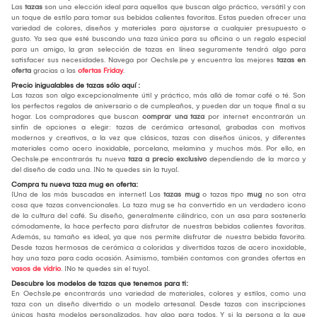
Las
tazas
son una elección ideal para aquellos que buscan algo práctico, versátil y con
un toque de estilo para tomar sus bebidas calientes favoritas. Estas pueden ofrecer una
variedad de colores, diseños y materiales para ajustarse a cualquier presupuesto o
gusto. Ya sea que esté buscando una taza única para su oficina o un regalo especial
para un amigo, la gran selección de tazas en línea seguramente tendrá algo para
satisfacer sus necesidades. Navega por Oechsle.pe y encuentra las mejores
tazas en
oferta
gracias a las
ofertas Friday
.
Precio inigualables de tazas sólo aquí :
Las tazas son algo excepcionalmente útil y práctico, más allá de tomar café o té. Son
los perfectos regalos de aniversario o de cumpleaños, y pueden dar un toque final a su
hogar. Los compradores que buscan
comprar una taza
por internet encontrarán un
sinfín de opciones a elegir: tazas de cerámica artesanal, grabadas con motivos
modernos y creativos, a la vez que clásicos, tazas con diseños únicos, y diferentes
materiales como acero inoxidable, porcelana, melamina y muchos más. Por ello, en
Oechsle.pe encontrarás tu nueva
taza a precio exclusivo
dependiendo de la marca y
del diseño de cada una. ¡No te quedes sin la tuya!.
Compra tu nueva taza mug en oferta:
¡Una de las más buscadas en internet! Las
tazas mug
o tazas tipo
mug
no son otra
cosa que tazas convencionales. La taza mug se ha convertido en un verdadero icono
de la cultura del café. Su diseño, generalmente cilíndrico, con un asa para sostenerla
cómodamente, la hace perfecta para disfrutar de nuestras bebidas calientes favoritas.
Además, su tamaño es ideal, ya que nos permite disfrutar de nuestra bebida favorita.
Desde tazas hermosas de cerámica a coloridas y divertidas tazas de acero inoxidable,
hay una taza para cada ocasión. Asimismo, también contamos con grandes ofertas en
vasos de vidrio
. ¡No te quedes sin el tuyo!.
Descubre los modelos de tazas que tenemos para ti:
En Oechsle.pe encontrarás una variedad de materiales, colores y estilos, como una
taza con un diseño divertido o un modelo artesanal. Desde tazas con inscripciones
únicas hasta modelos personalizados, hay algo para todos. Y si la persona a la que