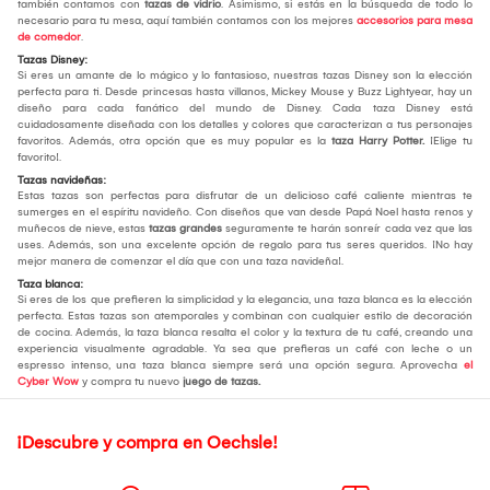
también contamos con
tazas de vidrio
. Asimismo, si estás en la búsqueda de todo lo
necesario para tu mesa, aquí también contamos con los mejores
accesorios para mesa
de comedor
.
Tazas Disney:
Si eres un amante de lo mágico y lo fantasioso, nuestras tazas Disney son la elección
perfecta para ti. Desde princesas hasta villanos, Mickey Mouse y Buzz Lightyear, hay un
diseño para cada fanático del mundo de Disney. Cada taza Disney está
cuidadosamente diseñada con los detalles y colores que caracterizan a tus personajes
favoritos. Además, otra opción que es muy popular es la
taza Harry Potter.
¡Elige tu
favorito!.
Tazas navideñas:
Estas tazas son perfectas para disfrutar de un delicioso café caliente mientras te
sumerges en el espíritu navideño. Con diseños que van desde Papá Noel hasta renos y
muñecos de nieve, estas
tazas grandes
seguramente te harán sonreír cada vez que las
uses. Además, son una excelente opción de regalo para tus seres queridos. ¡No hay
mejor manera de comenzar el día que con una taza navideña!.
Taza blanca:
Si eres de los que prefieren la simplicidad y la elegancia, una taza blanca es la elección
perfecta. Estas tazas son atemporales y combinan con cualquier estilo de decoración
de cocina. Además, la taza blanca resalta el color y la textura de tu café, creando una
experiencia visualmente agradable. Ya sea que prefieras un café con leche o un
espresso intenso, una taza blanca siempre será una opción segura. Aprovecha
el
Cyber Wow
y compra tu nuevo
juego de tazas.
¡Descubre y compra en Oechsle!