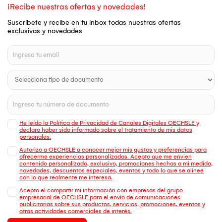
¡Recibe nuestras ofertas y novedades!
Suscríbete y recibe en tu inbox todas nuestras ofertas
exclusivas y novedades
He leído la Política de Privacidad de Canales Digitales OECHSLE y
declaro haber sido informado sobre el tratamiento de mis datos
personales.
Autorizo a OECHSLE a conocer mejor mis gustos y preferencias para
ofrecerme experiencias personalizadas. Acepto que me envien
contenido personalizado, exclusivo, promociones hechas a mi medida,
novedades, descuentos especiales, eventos y todo lo que se alinee
con lo que realmente me interesa.
Acepto el compartir mi información con empresas del grupo
empresarial de OECHSLE para el envío de comunicaciones
publicitarias sobre sus productos, servicios, promociones, eventos y
otras actividades comerciales de interés.