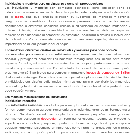
Individuales y manteles para un almuerzo y cena sin preocupaciones
Los
individuales
y
manteles
son elementos esenciales para cualquier cena de
celebración o almuerzo en familia. No solo aportan estilo y elegancia a la decoración
de la
mesa
, sino que también protegen su superficie de manchas y rayones,
asegurando su durabilidad. Estos accesorios permiten crear ambientes únicos,
adaptándose a diferentes ocasiones gracias a su variedad de diseños, materiales y
colores. Además, ofrecen comodidad a los comensales al delimitar espacios,
mejorando la experiencia al compartir los alimentos. Incorporar manteles e individuales
de calidad transforma cualquier comida en un momento especial, destacando la
importancia de cuidar y embellecer el hogar.
Encuentra los diferentes diseños en individuales y manteles para cada ocasión
Los
manteles para mesas
y los
individuales para mesa
son elementos clave para
decorar y proteger tu comedor. Los manteles rectangulares son ideales para mesas
largas y formales, mientras que los redondos se adaptan perfectamente a mesas
circulares y reuniones íntimas. Por otro lado, los individuales ofrecen una opción
práctica y versátil, perfectos para comidas informales o
juegos de comedor de 4 sillas
,
destacando cada lugar. Para celebraciones especiales, opta por manteles de telas finas
o individuales con diseños sofisticados, mientras que, para el uso diario, los materiales
resistentes y fáciles de limpiar son la mejor elección. Encuentra el estilo perfecto para
cada ocasión y mesa.
Los modelos más solicitados en individuales
Individuales redondos
Los
individuales redondos
son ideales para complementar mesas de diversos estilos y
formas, como mesas cuadradas, rectangulares o redondas, creando un balance visual
atractivo. Su diseño versátil se adapta tanto a mesas pequeñas como grandes,
permitiendo destacar la
decoración
sin recargar el espacio. Además de proteger la
superficie de manchas y rayones, aportan un toque de originalidad que enriquece
cualquier ambiente. Disponibles en materiales como fibras naturales, plástico o tejidos
sintéticos, son una opción práctica para cenas cotidianas o eventos especiales,