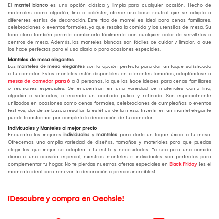
El
mantel blanco
es una opción clásica y limpia para cualquier ocasión. Hecho de
materiales como algodón, lino o poliéster, ofrece una base neutral que se adapta a
diferentes estilos de decoración. Este tipo de mantel es ideal para cenas familiares,
celebraciones o eventos formales, ya que resalta la comida y los utensilios de mesa. Su
tono claro también permite combinarlo fácilmente con cualquier color de servilletas o
centros de mesa. Además, los manteles blancos son fáciles de cuidar y limpiar, lo que
los hace perfectos para el uso diario o para ocasiones especiales.
Manteles de mesa elegantes
Los
manteles de mesa elegantes
son la opción perfecta para dar un toque sofisticado
a tu comedor. Estos manteles están disponibles en diferentes tamaños, adaptándose a
mesas de comedor para 6
a 8 personas, lo que los hace ideales para cenas familiares
o reuniones especiales. Se encuentran en una variedad de materiales como lino,
algodón o satinados, ofreciendo un acabado pulido y refinado. Son especialmente
utilizados en ocasiones como cenas formales, celebraciones de cumpleaños o eventos
festivos, donde se busca resaltar la estética de la mesa. Invertir en un mantel elegante
puede transformar por completo la decoración de tu comedor.
Individuales y Manteles al mejor precio
Encuentra los mejores
individuales
y
manteles
para darle un toque único a tu mesa.
Ofrecemos una amplia variedad de diseños, tamaños y materiales para que puedas
elegir los que mejor se adapten a tu estilo y necesidades. Ya sea para una comida
diaria o una ocasión especial, nuestros manteles e individuales son perfectos para
complementar tu hogar. No te pierdas nuestras ofertas especiales en
Black Friday
, ¡es el
momento ideal para renovar tu decoración a precios increíbles!
¡Descubre y compra en Oechsle!