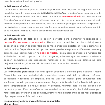
combinando funcionalidad y estilo.
Individuales navideños
Las fiestas se acercan y es el momento perfecto para preparar tu hogar con espíritu
navideño. Nuestra colección de
individuales navideños
está diseñada para darle a tu
mesa ese toque festivo que hará brillar aún más tu
menaje navideño
en cada reunión.
Con diseños temáticos, colores clásicos como el rojo, verde y dorado, y materiales de
calidad, estas piezas no solo decoran, sino que también protegen tu mesa. Sorprende a
tus invitados y crea momentos inolvidables con una decoración que refleja el espíritu
de la Navidad. ¡Haz de tu mesa el centro de las celebraciones!
Individuales de tela
Los
individuales de tela
son la opción perfecta para combinar funcionalidad y
decoración en mesas de comedor
. Hechos con materiales de alta calidad, estos
accesorios protegen la superficie de la mesa mientras aportan un toque distintivo a
cada comida. Dependiendo del tipo de mesa, puedes elegir entre diferentes colores y
patrones que complementen tu
juego de vajillas
. Para mesas de madera o rústicas, los
individuales de tela aportan un aire acogedor, mientras que en mesas modernas
pueden combinarse con accesorios metálicos o de vidrio. Estos detalles no solo
mejoran la estética, sino también la comodidad durante las comidas.
Individuales para niños
Los
individuales para niños
son una opción práctica y colorida para cualquier mesa.
Disponibles en una variedad de materiales, como vinil, tela y silicona, ofrecen
durabilidad y facilidad de limpieza. Los de vinil son ideales para actividades que
involucran comida, ya que son resistentes al agua y fáciles de limpiar. Los de tela, por su
parte, proporcionan un toque suave y cómodo, mientras que los de silicona son
perfectos para niños pequeños, al ser antideslizantes. Además, los individuales para
niños agregan diversión a las comidas, promoviendo la autonomía de los más pequeños
al proteger la superficie de la mesa.
Los modelos y colores más solicitados en manteles
Mantel blanco