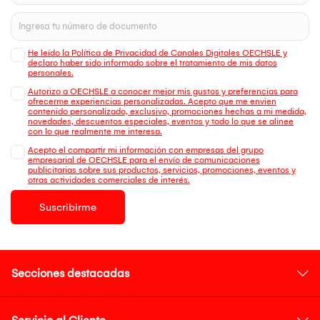
He leído la Política de Privacidad de Canales Digitales OECHSLE y
declaro haber sido informado sobre el tratamiento de mis datos
personales.
Autorizo a OECHSLE a conocer mejor mis gustos y preferencias para
ofrecerme experiencias personalizadas. Acepto que me envien
contenido personalizado, exclusivo, promociones hechas a mi medida,
novedades, descuentos especiales, eventos y todo lo que se alinee
con lo que realmente me interesa.
Acepto el compartir mi información con empresas del grupo
empresarial de OECHSLE para el envío de comunicaciones
publicitarias sobre sus productos, servicios, promociones, eventos y
otras actividades comerciales de interés.
Suscribirme
Secciones destacadas