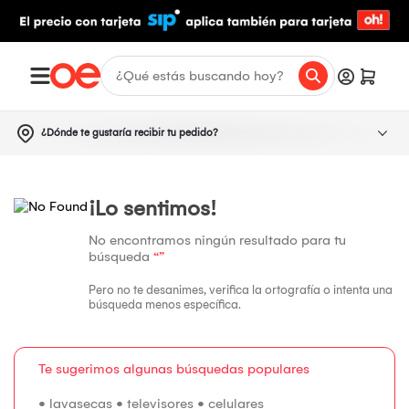
¿Dónde te gustaría recibir tu pedido?
¡Lo sentimos!
No encontramos ningún resultado para tu
búsqueda
“”
Pero no te desanimes, verifica la ortografía o intenta una
búsqueda menos específica.
Te sugerimos algunas búsquedas populares
•
lavasecas
•
televisores
•
celulares