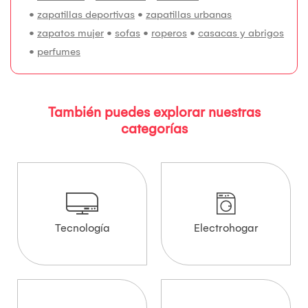
•
zapatillas deportivas
•
zapatillas urbanas
•
zapatos mujer
•
sofas
•
roperos
•
casacas y abrigos
•
perfumes
También puedes explorar nuestras
categorías
Tecnología
Electrohogar