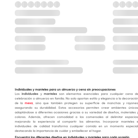
Individuales y manteles para un almuerzo y cena sin preocupaciones
Los
individuales
y
manteles
son elementos esenciales para cualquier cena d
celebración o almuerzo en familia. No solo aportan estilo y elegancia a la decoració
de la
mesa
, sino que también protegen su superficie de manchas y rayones
asegurando su durabilidad. Estos accesorios permiten crear ambientes únicos
adaptándose a diferentes ocasiones gracias a su variedad de diseños, materiales 
colores. Además, ofrecen comodidad a los comensales al delimitar espacios
mejorando la experiencia al compartir los alimentos. Incorporar manteles 
individuales de calidad transforma cualquier comida en un momento especial
destacando la importancia de cuidar y embellecer el hogar.
Encuentra los diferentes diseños en individuales y manteles para cada ocasión