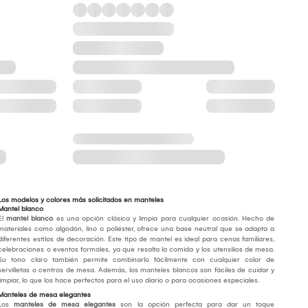
Los modelos y colores más solicitados en manteles
Mantel blanco
El
mantel blanco
es una opción clásica y limpia para cualquier ocasión. Hecho de
materiales como algodón, lino o poliéster, ofrece una base neutral que se adapta a
diferentes estilos de decoración. Este tipo de mantel es ideal para cenas familiares,
celebraciones o eventos formales, ya que resalta la comida y los utensilios de mesa.
Su tono claro también permite combinarlo fácilmente con cualquier color de
servilletas o centros de mesa. Además, los manteles blancos son fáciles de cuidar y
limpiar, lo que los hace perfectos para el uso diario o para ocasiones especiales.
Manteles de mesa elegantes
Los
manteles de mesa elegantes
son la opción perfecta para dar un toque