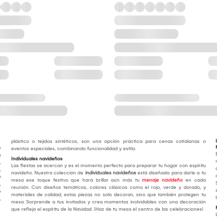
plástico o tejidos sintéticos, son una opción práctica para cenas cotidianas o
e
eventos especiales, combinando funcionalidad y estilo.
n
Individuales navideños
,
Las fiestas se acercan y es el momento perfecto para preparar tu hogar con espíritu
,
navideño. Nuestra colección de
individuales navideños
está diseñada para darle a tu
y
mesa ese toque festivo que hará brillar aún más tu
menaje navideño
en cada
,
reunión. Con diseños temáticos, colores clásicos como el rojo, verde y dorado, y
e
materiales de calidad, estas piezas no solo decoran, sino que también protegen tu
,
mesa. Sorprende a tus invitados y crea momentos inolvidables con una decoración
que refleja el espíritu de la Navidad. ¡Haz de tu mesa el centro de las celebraciones!