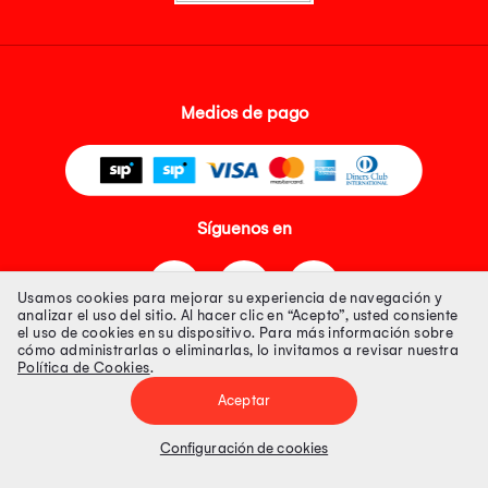
Medios de pago
Síguenos en
Usamos cookies para mejorar su experiencia de navegación y
analizar el uso del sitio. Al hacer clic en “Acepto”, usted consiente
el uso de cookies en su dispositivo. Para más información sobre
cómo administrarlas o eliminarlas, lo invitamos a revisar nuestra
Política de Cookies
.
Tienda 100% Segura
Aceptar
Tiendas Peruanas S.A. R.U.C. Nº 20493020618. Todos los derechos
reservados. Av. Aviación 2405 Piso 3, San Borja
Configuración de cookies
Precios disponibles solo en www.oechsle.pe. Precios online publicados
pueden incluir descuento adicional. Precios sujetos a variaciones sin
previo aviso. Productos sujetos a disponibilidad de stock