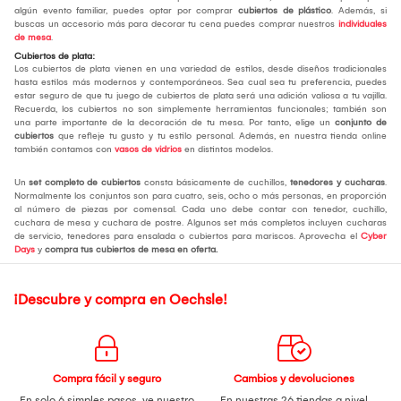
algún evento familiar, puedes optar por comprar
cubiertos de plástico
. Además, si
buscas un accesorio más para decorar tu cena puedes comprar nuestros
individuales
de mesa
.
Cubiertos de plata:
Los cubiertos de plata vienen en una variedad de estilos, desde diseños tradicionales
hasta estilos más modernos y contemporáneos. Sea cual sea tu preferencia, puedes
estar seguro de que tu juego de cubiertos de plata será una adición valiosa a tu vajilla.
Recuerda, los cubiertos no son simplemente herramientas funcionales; también son
una parte importante de la decoración de tu mesa. Por tanto, elige un
conjunto de
cubiertos
que refleje tu gusto y tu estilo personal. Además, en nuestra tienda online
también contamos con
vasos de vidrios
en distintos modelos.
Un
set completo de cubiertos
consta básicamente de cuchillos,
tenedores y cucharas
.
Normalmente los conjuntos son para cuatro, seis, ocho o más personas, en proporción
al número de piezas por comensal. Cada uno debe contar con tenedor, cuchillo,
cuchara de mesa y cuchara de postre. Algunos set más completos incluyen cucharas
de servicio, tenedores para ensalada o cubiertos para mariscos. Aprovecha el
Cyber
Days
y
compra tus cubiertos de mesa
en oferta.
¡Descubre y compra en Oechsle!
Compra fácil y seguro
Cambios y devoluciones
En solo 6 simples pasos,
ve nuestro
En nuestras 26 tiendas a nivel