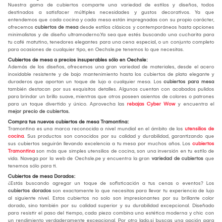
Nuestra gama de cubiertos comparte una variedad de estilos y diseños, todos
destinados a satisfacer múltiples necesidades y gustos decorativos. Ya que
entendemos que cada cocina y cada mesa están impregnadas con su propio carácter,
ofrecemos
cubiertos de mesa
desde estilos clásicos y contemporáneos hasta opciones
minimalistas y de diseño ultramoderno.Ya sea que estés buscando una cucharita para
tu café matutino, tenedores elegantes para una cena especial, o un conjunto completo
para ocasiones de cualquier tipo, en Oechsle.pe tenemos lo que necesitas.
Cubiertos de mesa a precios insuperables sólo en Oechsle:
Además de los diseños, ofrecemos una gran variedad de materiales, desde el acero
inoxidable resistente y de bajo mantenimiento hasta los cubiertos de plata elegante y
duraderos que aportan un toque de lujo a cualquier mesa. Los
cubiertos para mesa
también destacan por sus exquisitos detalles. Algunos cuentan con acabados pulidos
para brindar un brillo suave, mientras que otros poseen asientos de colores o patrones
para un toque divertido y único. Aprovecha las
rebajas Cyber Wow
y encuentra el
mejor
precio de cubiertos.
Compra tus nuevos cubiertos de mesa Tramontina:
Tramontina es una marca reconocida a nivel mundial en el ámbito de los
utensilios de
cocina
. Sus productos son conocidos por su calidad y durabilidad, garantizando que
sus cubiertos seguirán llevando excelencia a tu mesa por muchos años. Los
cubiertos
Tramontina
son más que simples utensilios de cocina, son una inversión en tu estilo de
vida. Navega por la web de Oechsle.pe y encuentra la gran
variedad de cubiertos
que
tenemos sólo para ti.
Cubiertos de mesa Dorados:
¿Estás buscando agregar un toque de sofisticación a tus cenas o eventos? Los
cubiertos dorados
son exactamente lo que necesitas para llevar tu experiencia de lujo
al siguiente nivel. Estos cubiertos no solo son impresionantes por su brillante color
dorado, sino también por su calidad superior y su durabilidad excepcional. Diseñado
para resistir el paso del tiempo, cada pieza combina una estética moderna y chic con
un rendimiento verdaderamente excepcional. Por otro lado,si buscas una opción para