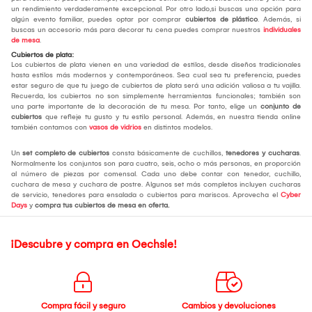
un rendimiento verdaderamente excepcional. Por otro lado,si buscas una opción para
algún evento familiar, puedes optar por comprar
cubiertos de plástico
. Además, si
buscas un accesorio más para decorar tu cena puedes comprar nuestros
individuales
de mesa
.
Cubiertos de plata:
Los cubiertos de plata vienen en una variedad de estilos, desde diseños tradicionales
hasta estilos más modernos y contemporáneos. Sea cual sea tu preferencia, puedes
estar seguro de que tu juego de cubiertos de plata será una adición valiosa a tu vajilla.
Recuerda, los cubiertos no son simplemente herramientas funcionales; también son
una parte importante de la decoración de tu mesa. Por tanto, elige un
conjunto de
cubiertos
que refleje tu gusto y tu estilo personal. Además, en nuestra tienda online
también contamos con
vasos de vidrios
en distintos modelos.
Un
set completo de cubiertos
consta básicamente de cuchillos,
tenedores y cucharas
.
Normalmente los conjuntos son para cuatro, seis, ocho o más personas, en proporción
al número de piezas por comensal. Cada uno debe contar con tenedor, cuchillo,
cuchara de mesa y cuchara de postre. Algunos set más completos incluyen cucharas
de servicio, tenedores para ensalada o cubiertos para mariscos. Aprovecha el
Cyber
Days
y
compra tus cubiertos de mesa
en oferta.
¡Descubre y compra en Oechsle!
Compra fácil y seguro
Cambios y devoluciones