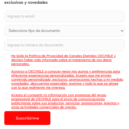
exclusivas y novedades
He leído la Política de Privacidad de Canales Digitales OECHSLE y
declaro haber sido informado sobre el tratamiento de mis datos
personales.
Autorizo a OECHSLE a conocer mejor mis gustos y preferencias para
ofrecerme experiencias personalizadas. Acepto que me envien
contenido personalizado, exclusivo, promociones hechas a mi medida,
novedades, descuentos especiales, eventos y todo lo que se alinee
con lo que realmente me interesa.
Acepto el compartir mi información con empresas del grupo
empresarial de OECHSLE para el envío de comunicaciones
publicitarias sobre sus productos, servicios, promociones, eventos y
otras actividades comerciales de interés.
Suscribirme