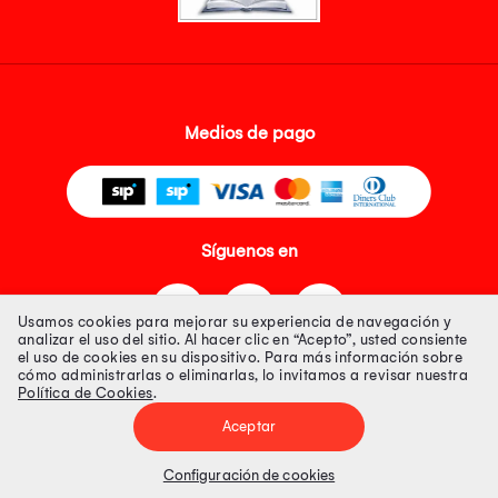
Medios de pago
Síguenos en
Usamos cookies para mejorar su experiencia de navegación y
analizar el uso del sitio. Al hacer clic en “Acepto”, usted consiente
el uso de cookies en su dispositivo. Para más información sobre
cómo administrarlas o eliminarlas, lo invitamos a revisar nuestra
Política de Cookies
.
Tienda 100% Segura
Aceptar
Tiendas Peruanas S.A. R.U.C. Nº 20493020618. Todos los derechos
reservados. Av. Aviación 2405 Piso 3, San Borja
Configuración de cookies
Precios disponibles solo en www.oechsle.pe. Precios online publicados