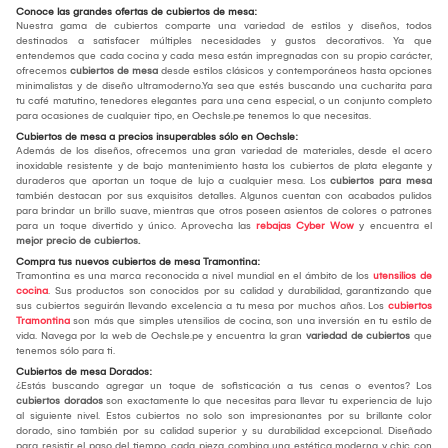
Conoce las grandes ofertas de cubiertos de mesa:
Nuestra gama de cubiertos comparte una variedad de estilos y diseños, todos
destinados a satisfacer múltiples necesidades y gustos decorativos. Ya que
entendemos que cada cocina y cada mesa están impregnadas con su propio carácter,
ofrecemos
cubiertos de mesa
desde estilos clásicos y contemporáneos hasta opciones
minimalistas y de diseño ultramoderno.Ya sea que estés buscando una cucharita para
tu café matutino, tenedores elegantes para una cena especial, o un conjunto completo
para ocasiones de cualquier tipo, en Oechsle.pe tenemos lo que necesitas.
Cubiertos de mesa a precios insuperables sólo en Oechsle:
Además de los diseños, ofrecemos una gran variedad de materiales, desde el acero
inoxidable resistente y de bajo mantenimiento hasta los cubiertos de plata elegante y
duraderos que aportan un toque de lujo a cualquier mesa. Los
cubiertos para mesa
también destacan por sus exquisitos detalles. Algunos cuentan con acabados pulidos
para brindar un brillo suave, mientras que otros poseen asientos de colores o patrones
para un toque divertido y único. Aprovecha las
rebajas Cyber Wow
y encuentra el
mejor
precio de cubiertos.
Compra tus nuevos cubiertos de mesa Tramontina:
Tramontina es una marca reconocida a nivel mundial en el ámbito de los
utensilios de
cocina
. Sus productos son conocidos por su calidad y durabilidad, garantizando que
sus cubiertos seguirán llevando excelencia a tu mesa por muchos años. Los
cubiertos
Tramontina
son más que simples utensilios de cocina, son una inversión en tu estilo de
vida. Navega por la web de Oechsle.pe y encuentra la gran
variedad de cubiertos
que
tenemos sólo para ti.
Cubiertos de mesa Dorados:
¿Estás buscando agregar un toque de sofisticación a tus cenas o eventos? Los
cubiertos dorados
son exactamente lo que necesitas para llevar tu experiencia de lujo
al siguiente nivel. Estos cubiertos no solo son impresionantes por su brillante color
dorado, sino también por su calidad superior y su durabilidad excepcional. Diseñado
para resistir el paso del tiempo, cada pieza combina una estética moderna y chic con