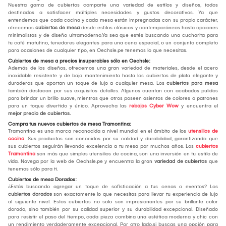
Nuestra gama de cubiertos comparte una variedad de estilos y diseños, todos
destinados a satisfacer múltiples necesidades y gustos decorativos. Ya que
entendemos que cada cocina y cada mesa están impregnadas con su propio carácter,
ofrecemos
cubiertos de mesa
desde estilos clásicos y contemporáneos hasta opciones
minimalistas y de diseño ultramoderno.Ya sea que estés buscando una cucharita para
tu café matutino, tenedores elegantes para una cena especial, o un conjunto completo
para ocasiones de cualquier tipo, en Oechsle.pe tenemos lo que necesitas.
Cubiertos de mesa a precios insuperables sólo en Oechsle:
Además de los diseños, ofrecemos una gran variedad de materiales, desde el acero
inoxidable resistente y de bajo mantenimiento hasta los cubiertos de plata elegante y
duraderos que aportan un toque de lujo a cualquier mesa. Los
cubiertos para mesa
también destacan por sus exquisitos detalles. Algunos cuentan con acabados pulidos
para brindar un brillo suave, mientras que otros poseen asientos de colores o patrones
para un toque divertido y único. Aprovecha las
rebajas Cyber Wow
y encuentra el
mejor
precio de cubiertos.
Compra tus nuevos cubiertos de mesa Tramontina:
Tramontina es una marca reconocida a nivel mundial en el ámbito de los
utensilios de
cocina
. Sus productos son conocidos por su calidad y durabilidad, garantizando que
sus cubiertos seguirán llevando excelencia a tu mesa por muchos años. Los
cubiertos
Tramontina
son más que simples utensilios de cocina, son una inversión en tu estilo de
vida. Navega por la web de Oechsle.pe y encuentra la gran
variedad de cubiertos
que
tenemos sólo para ti.
Cubiertos de mesa Dorados:
¿Estás buscando agregar un toque de sofisticación a tus cenas o eventos? Los
cubiertos dorados
son exactamente lo que necesitas para llevar tu experiencia de lujo
al siguiente nivel. Estos cubiertos no solo son impresionantes por su brillante color
dorado, sino también por su calidad superior y su durabilidad excepcional. Diseñado
para resistir el paso del tiempo, cada pieza combina una estética moderna y chic con
un rendimiento verdaderamente excepcional. Por otro lado,si buscas una opción para