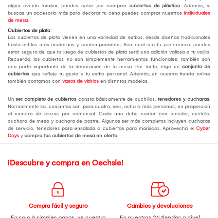
algún evento familiar, puedes optar por comprar
cubiertos de plástico
. Además, si
buscas un accesorio más para decorar tu cena puedes comprar nuestros
individuales
de mesa
.
Cubiertos de plata:
Los cubiertos de plata vienen en una variedad de estilos, desde diseños tradicionales
hasta estilos más modernos y contemporáneos. Sea cual sea tu preferencia, puedes
estar seguro de que tu juego de cubiertos de plata será una adición valiosa a tu vajilla.
Recuerda, los cubiertos no son simplemente herramientas funcionales; también son
una parte importante de la decoración de tu mesa. Por tanto, elige un
conjunto de
cubiertos
que refleje tu gusto y tu estilo personal. Además, en nuestra tienda online
también contamos con
vasos de vidrios
en distintos modelos.
Un
set completo de cubiertos
consta básicamente de cuchillos,
tenedores y cucharas
.
Normalmente los conjuntos son para cuatro, seis, ocho o más personas, en proporción
al número de piezas por comensal. Cada uno debe contar con tenedor, cuchillo,
cuchara de mesa y cuchara de postre. Algunos set más completos incluyen cucharas
de servicio, tenedores para ensalada o cubiertos para mariscos. Aprovecha el
Cyber
Days
y
compra tus cubiertos de mesa
en oferta.
¡Descubre y compra en Oechsle!
Compra fácil y seguro
Cambios y devoluciones
En solo 6 simples pasos,
ve nuestro
En nuestras 26 tiendas a nivel