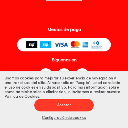
Medios de pago
Síguenos en
Usamos cookies para mejorar su experiencia de navegación y
analizar el uso del sitio. Al hacer clic en “Acepto”, usted consiente
el uso de cookies en su dispositivo. Para más información sobre
cómo administrarlas o eliminarlas, lo invitamos a revisar nuestra
Política de Cookies
.
Tienda 100% Segura
Aceptar
Tiendas Peruanas S.A. R.U.C. Nº 20493020618. Todos los derechos
reservados. Av. Aviación 2405 Piso 3, San Borja
Configuración de cookies
Precios disponibles solo en www.oechsle.pe. Precios online publicados
pueden incluir descuento adicional. Precios sujetos a variaciones sin
previo aviso. Productos sujetos a disponibilidad de stock