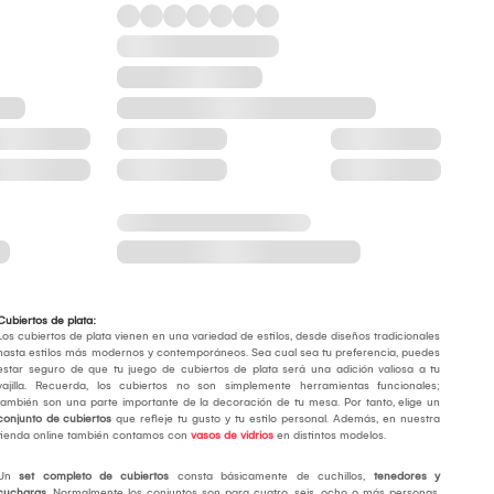
Cubiertos de plata:
Los cubiertos de plata vienen en una variedad de estilos, desde diseños tradicionales
hasta estilos más modernos y contemporáneos. Sea cual sea tu preferencia, puedes
estar seguro de que tu juego de cubiertos de plata será una adición valiosa a tu
vajilla. Recuerda, los cubiertos no son simplemente herramientas funcionales;
también son una parte importante de la decoración de tu mesa. Por tanto, elige un
conjunto de cubiertos
que refleje tu gusto y tu estilo personal. Además, en nuestra
tienda online también contamos con
vasos de vidrios
en distintos modelos.
Un
set completo de cubiertos
consta básicamente de cuchillos,
tenedores y
cucharas
. Normalmente los conjuntos son para cuatro, seis, ocho o más personas,