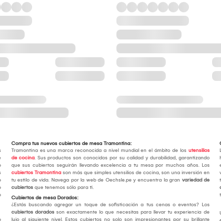
Compra tus nuevos cubiertos de mesa Tramontina:
s
Tramontina es una marca reconocida a nivel mundial en el ámbito de los
utensilios
e
de cocina
. Sus productos son conocidos por su calidad y durabilidad, garantizando
o
que sus cubiertos seguirán llevando excelencia a tu mesa por muchos años. Los
s
cubiertos Tramontina
son más que simples utensilios de cocina, son una inversión en
o
tu estilo de vida. Navega por la web de Oechsle.pe y encuentra la gran
variedad de
o
cubiertos
que tenemos sólo para ti.
o
Cubiertos de mesa Dorados:
¿Estás buscando agregar un toque de sofisticación a tus cenas o eventos? Los
cubiertos dorados
son exactamente lo que necesitas para llevar tu experiencia de
o
lujo al siguiente nivel. Estos cubiertos no solo son impresionantes por su brillante