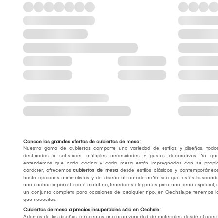
Conoce las grandes ofertas de cubiertos de mesa:
Nuestra gama de cubiertos comparte una variedad de estilos y diseños, todo
destinados a satisfacer múltiples necesidades y gustos decorativos. Ya qu
entendemos que cada cocina y cada mesa están impregnadas con su propi
carácter, ofrecemos
cubiertos de mesa
desde estilos clásicos y contemporáneo
hasta opciones minimalistas y de diseño ultramoderno.Ya sea que estés buscand
una cucharita para tu café matutino, tenedores elegantes para una cena especial, 
un conjunto completo para ocasiones de cualquier tipo, en Oechsle.pe tenemos l
que necesitas.
Cubiertos de mesa a precios insuperables sólo en Oechsle:
Además de los diseños, ofrecemos una gran variedad de materiales, desde el acer