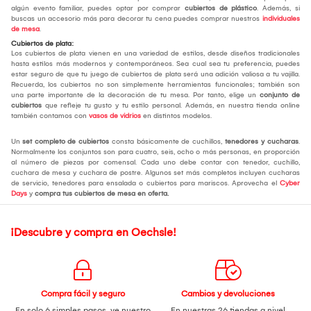
algún evento familiar, puedes optar por comprar
cubiertos de plástico
. Además, si
buscas un accesorio más para decorar tu cena puedes comprar nuestros
individuales
de mesa
.
Cubiertos de plata:
Los cubiertos de plata vienen en una variedad de estilos, desde diseños tradicionales
hasta estilos más modernos y contemporáneos. Sea cual sea tu preferencia, puedes
estar seguro de que tu juego de cubiertos de plata será una adición valiosa a tu vajilla.
Recuerda, los cubiertos no son simplemente herramientas funcionales; también son
una parte importante de la decoración de tu mesa. Por tanto, elige un
conjunto de
cubiertos
que refleje tu gusto y tu estilo personal. Además, en nuestra tienda online
también contamos con
vasos de vidrios
en distintos modelos.
Un
set completo de cubiertos
consta básicamente de cuchillos,
tenedores y cucharas
.
Normalmente los conjuntos son para cuatro, seis, ocho o más personas, en proporción
al número de piezas por comensal. Cada uno debe contar con tenedor, cuchillo,
cuchara de mesa y cuchara de postre. Algunos set más completos incluyen cucharas
de servicio, tenedores para ensalada o cubiertos para mariscos. Aprovecha el
Cyber
Days
y
compra tus cubiertos de mesa
en oferta.
¡Descubre y compra en Oechsle!
Compra fácil y seguro
Cambios y devoluciones
En solo 6 simples pasos,
ve nuestro
En nuestras 26 tiendas a nivel