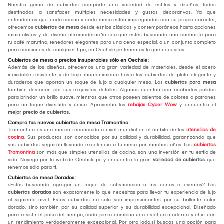
Nuestra gama de cubiertos comparte una variedad de estilos y diseños, todos
destinados a satisfacer múltiples necesidades y gustos decorativos. Ya que
entendemos que cada cocina y cada mesa están impregnadas con su propio carácter,
ofrecemos
cubiertos de mesa
desde estilos clásicos y contemporáneos hasta opciones
minimalistas y de diseño ultramoderno.Ya sea que estés buscando una cucharita para
tu café matutino, tenedores elegantes para una cena especial, o un conjunto completo
para ocasiones de cualquier tipo, en Oechsle.pe tenemos lo que necesitas.
Cubiertos de mesa a precios insuperables sólo en Oechsle:
Además de los diseños, ofrecemos una gran variedad de materiales, desde el acero
inoxidable resistente y de bajo mantenimiento hasta los cubiertos de plata elegante y
duraderos que aportan un toque de lujo a cualquier mesa. Los
cubiertos para mesa
también destacan por sus exquisitos detalles. Algunos cuentan con acabados pulidos
para brindar un brillo suave, mientras que otros poseen asientos de colores o patrones
para un toque divertido y único. Aprovecha las
rebajas Cyber Wow
y encuentra el
mejor
precio de cubiertos.
Compra tus nuevos cubiertos de mesa Tramontina:
Tramontina es una marca reconocida a nivel mundial en el ámbito de los
utensilios de
cocina
. Sus productos son conocidos por su calidad y durabilidad, garantizando que
sus cubiertos seguirán llevando excelencia a tu mesa por muchos años. Los
cubiertos
Tramontina
son más que simples utensilios de cocina, son una inversión en tu estilo de
vida. Navega por la web de Oechsle.pe y encuentra la gran
variedad de cubiertos
que
tenemos sólo para ti.
Cubiertos de mesa Dorados:
¿Estás buscando agregar un toque de sofisticación a tus cenas o eventos? Los
cubiertos dorados
son exactamente lo que necesitas para llevar tu experiencia de lujo
al siguiente nivel. Estos cubiertos no solo son impresionantes por su brillante color
dorado, sino también por su calidad superior y su durabilidad excepcional. Diseñado
para resistir el paso del tiempo, cada pieza combina una estética moderna y chic con
un rendimiento verdaderamente excepcional. Por otro lado,si buscas una opción para