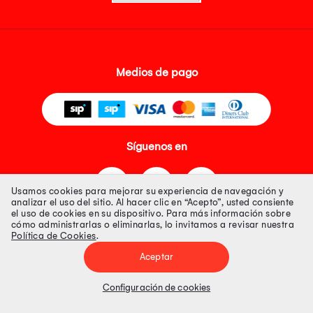
Medios de pago
Síguenos en
Usamos cookies para mejorar su experiencia de navegación y
analizar el uso del sitio. Al hacer clic en “Acepto”, usted consiente
el uso de cookies en su dispositivo. Para más información sobre
cómo administrarlas o eliminarlas, lo invitamos a revisar nuestra
Política de Cookies
.
Tienda 100% Segura
Aceptar
Tiendas Peruanas S.A. R.U.C. Nº 20493020618. Todos los derechos
reservados. Av. Aviación 2405 Piso 3, San Borja
Configuración de cookies
Precios disponibles solo en www.oechsle.pe. Precios online publicados
pueden incluir descuento adicional. Precios sujetos a variaciones sin
previo aviso. Productos sujetos a disponibilidad de stock