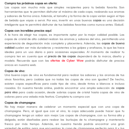
Compra tus próximas copas en oferta:
Las copas son mucho más que simples recipientes para tu bebida favorita. Son
herramientas que te permiten disfrutar al máximo de cada copa, realzando sus aromas
y sabores de forma única. Además, el tamaño y la forma de la copa varían según el tipo
de bebida que vayas a servir. Por eso, invertir en unas buenas
copas
es una decisión
inteligente que te permitirá disfrutar de tus bebidas favoritas como nunca antes. ¡Salud!.
Copas con increíbles precios aquí:
A la hora de elegir tus copas, es importante optar por la mejor calidad posible. Las
copas de cristal de alta calidad realzan los aromas y sabores del vino, permitiendo una
experiencia de degustación más completa y placentera. Además, las
copas de buena
calidad
suelen ser más duraderas y resistentes a los golpes y arañazos, lo que las hace
ideales para un uso diario o para ocasiones especiales. Al momento de realizar tu
compra ten en cuenta que el
precio de las copas
dependerá de la marca, diseño y
modelo. Recuerda que con las
ofertas de Cyber Wow
podrás disfrutar de precios
únicos en nuestra web.
Copas de vino:
Una buena copa de vino es fundamental para realzar los sabores y los aromas de tus
vinos favoritos, pero ¿sabías que no todas las copas de vino son iguales? De hecho,
existen copas específicas para cada tipo de vino, desde tintos a blancos e incluso
rosados. En nuestra tienda online, podrás encontrar una amplia selección de
copas
para vino
para cada ocasión, desde sobrias copas de cristal hasta copas de vino de
colores para una velada más festiva. Completa tu compra con
Copas de champagne:
No hay mejor manera de celebrar un momento especial que con una copa de
champagne. Pero, al igual que con el vino, la copa adecuada puede hacer que tu
champagne tenga un sabor aún mejor. Las copas de champagne, con su forma alta y
delgada, están diseñadas para realzar las burbujas de tu champagne y mantenerlo
fresco por más tiempo. Además, en nuestra tienda podrás encontrar una gran
variedad de estilos para que encuentres la copa de champagne perfecta para ti y tus