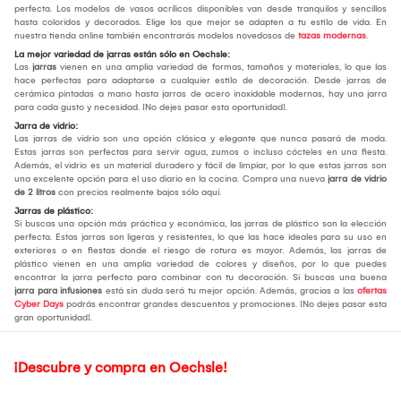
perfecta. Los modelos de vasos acrílicos disponibles van desde tranquilos y sencillos
hasta coloridos y decorados. Elige los que mejor se adapten a tu estilo de vida. En
nuestra tienda online también encontrarás modelos novedosos de
tazas modernas
.
La mejor variedad de jarras están sólo en Oechsle:
Las
jarras
vienen en una amplia variedad de formas, tamaños y materiales, lo que las
hace perfectas para adaptarse a cualquier estilo de decoración. Desde jarras de
cerámica pintadas a mano hasta jarras de acero inoxidable modernas, hay una jarra
para cada gusto y necesidad. ¡No dejes pasar esta oportunidad!.
Jarra de vidrio:
Las jarras de vidrio son una opción clásica y elegante que nunca pasará de moda.
Estas jarras son perfectas para servir agua, zumos o incluso cócteles en una fiesta.
Además, el vidrio es un material duradero y fácil de limpiar, por lo que estas jarras son
una excelente opción para el uso diario en la cocina. Compra una nueva
jarra de vidrio
de 2 litros
con precios realmente bajos sólo aquí.
Jarras de plástico:
Si buscas una opción más práctica y económica, las jarras de plástico son la elección
perfecta. Estas jarras son ligeras y resistentes, lo que las hace ideales para su uso en
exteriores o en fiestas donde el riesgo de rotura es mayor. Además, las jarras de
plástico vienen en una amplia variedad de colores y diseños, por lo que puedes
encontrar la jarra perfecta para combinar con tu decoración. Si buscas una buena
jarra para infusiones
está sin duda será tu mejor opción. Además, gracias a las
ofertas
Cyber Days
podrás encontrar grandes descuentos y promociones. ¡No dejes pasar esta
gran oportunidad!.
¡Descubre y compra en Oechsle!