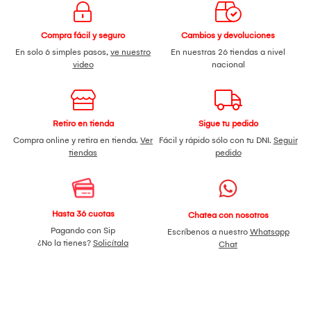
Compra fácil y seguro
Cambios y devoluciones
En solo 6 simples pasos,
ve nuestro
En nuestras 26 tiendas a nivel
video
nacional
Retiro en tienda
Sigue tu pedido
Compra online y retira en tienda.
Ver
Fácil y rápido sólo con tu DNI.
Seguir
tiendas
pedido
Hasta 36 cuotas
Chatea con nosotros
Pagando con Sip
Escríbenos a nuestro
Whatsapp
¿No la tienes?
Solicítala
Chat