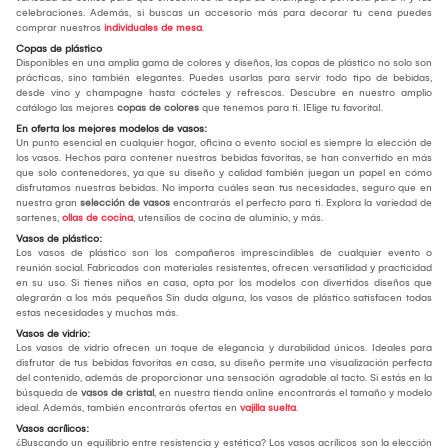
celebraciones. Además, si buscas un accesorio más para decorar tu cena puedes
comprar nuestros
individuales de mesa
.
Copas de plástico
Disponibles en una amplia gama de colores y diseños, las copas de plástico no solo son
prácticas, sino también elegantes. Puedes usarlas para servir todo tipo de bebidas,
desde vino y champagne hasta cócteles y refrescos. Descubre en nuestro amplio
catálogo las mejores
copas de colores
que tenemos para ti. ¡Elige tu favorita!.
En oferta los mejores modelos de vasos:
Un punto esencial en cualquier hogar, oficina o evento social es siempre la elección de
los vasos. Hechos para contener nuestras bebidas favoritas, se han convertido en más
que solo contenedores, ya que su diseño y calidad también juegan un papel en cómo
disfrutamos nuestras bebidas. No importa cuáles sean tus necesidades, seguro que en
nuestra gran
selección de vasos
encontrarás el perfecto para ti. Explora la variedad de
sartenes,
ollas de cocina
, utensilios de cocina de aluminio, y más.
Vasos de plástico:
Los vasos de plástico son los compañeros imprescindibles de cualquier evento o
reunión social. Fabricados con materiales resistentes, ofrecen versatilidad y practicidad
en su uso. Si tienes niños en casa, opta por los modelos con divertidos diseños que
alegrarán a los más pequeños Sin duda alguna, los vasos de plástico satisfacen todas
estas necesidades y muchas más.
Vasos de vidrio:
Los vasos de vidrio ofrecen un toque de elegancia y durabilidad únicos. Ideales para
disfrutar de tus bebidas favoritas en casa, su diseño permite una visualización perfecta
del contenido, además de proporcionar una sensación agradable al tacto. Si estás en la
búsqueda de
vasos de cristal
, en nuestra tienda online encontrarás el tamaño y modelo
ideal. Además, también encontrarás ofertas en
vajilla suelta
.
Vasos acrílicos:
¿Buscando un equilibrio entre resistencia y estética? Los vasos acrílicos son la elección