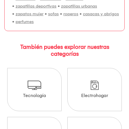
•
zapatillas deportivas
•
zapatillas urbanas
•
zapatos mujer
•
sofas
•
roperos
•
casacas y abrigos
•
perfumes
También puedes explorar nuestras
categorías
Tecnología
Electrohogar