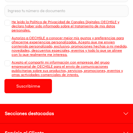
He leído la Política de Privacidad de Canales Digitales OECHSLE y
declaro haber sido informado sobre el tratamiento de mis datos
personales.
Autorizo a OECHSLE a conocer mejor mis gustos y preferencias para
ofrecerme experiencias personalizadas. Acepto que me envien
contenido personalizado, exclusivo, promociones hechas a mi medida,
novedades, descuentos especiales, eventos y todo lo que se alinee
con lo que realmente me interesa.
Acepto el compartir mi información con empresas del grupo
empresarial de OECHSLE para el envío de comunicaciones
publicitarias sobre sus productos, servicios, promociones, eventos y
otras actividades comerciales de interés.
Suscribirme
Secciones destacadas