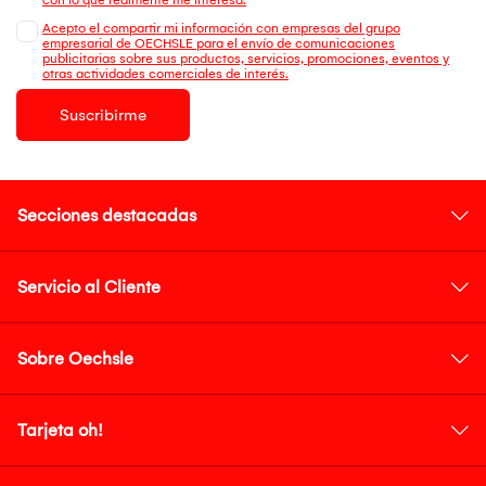
Acepto el compartir mi información con empresas del grupo
empresarial de OECHSLE para el envío de comunicaciones
publicitarias sobre sus productos, servicios, promociones, eventos y
otras actividades comerciales de interés.
Suscribirme
Secciones destacadas
Servicio al Cliente
Sobre Oechsle
Tarjeta oh!