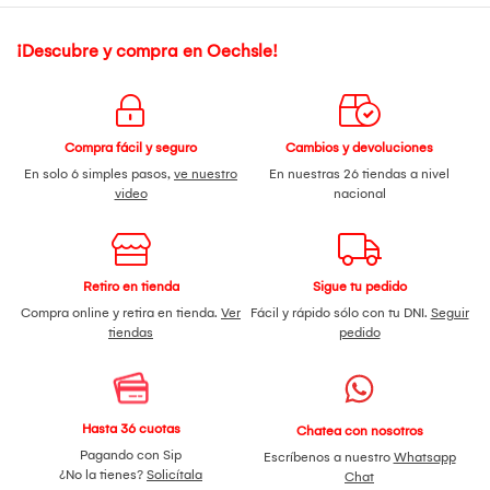
¡Descubre y compra en Oechsle!
Compra fácil y seguro
Cambios y devoluciones
En solo 6 simples pasos,
ve nuestro
En nuestras 26 tiendas a nivel
video
nacional
Retiro en tienda
Sigue tu pedido
Compra online y retira en tienda.
Ver
Fácil y rápido sólo con tu DNI.
Seguir
tiendas
pedido
Hasta 36 cuotas
Chatea con nosotros
Pagando con Sip
Escríbenos a nuestro
Whatsapp
¿No la tienes?
Solicítala
Chat