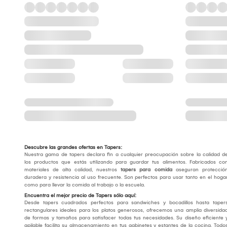
Descubre las grandes ofertas en Tapers:
Nuestra gama de tapers declara fin a cualquier preocupación sobre la calidad d
los productos que estás utilizando para guardar tus alimentos. Fabricados co
materiales de alta calidad, nuestros
tapers para comida
aseguran protecció
duradera y resistencia al uso frecuente. Son perfectos para usar tanto en el hoga
como para llevar la comida al trabajo o la escuela.
Encuentra el mejor precio de Tapers sólo aquí:
Desde tapers cuadrados perfectos para sandwiches y bocadillos hasta taper
rectangulares ideales para los platos generosos, ofrecemos una amplia diversida
de formas y tamaños para satisfacer todas tus necesidades. Su diseño eficiente 
apilable facilita su almacenamiento en tus gabinetes y estantes de la cocina. Todo