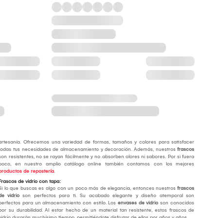
artesanía. Ofrecemos una variedad de formas, tamaños y colores para satisfacer
todas tus necesidades de almacenamiento y decoración. Además, nuestros
frascos
son resistentes, no se rayan fácilmente y no absorben olores ni sabores. Por si fuera
poco, en nuestro amplio catálogo online también contamos con los mejores
productos de repostería
.
Frascos de vidrio con tapa:
Si lo que buscas es algo con un poco más de elegancia, entonces nuestros
frascos
de vidrio
son perfectos para ti. Su acabado elegante y diseño atemporal son
perfectos para un almacenamiento con estilo. Los
envases de vidrio
son conocidos
por su durabilidad. Al estar hecho de un material tan resistente, estos frascos de
vidrio durarán muchísimo tiempo, permitiéndote disfrutar de ellos por años y años.