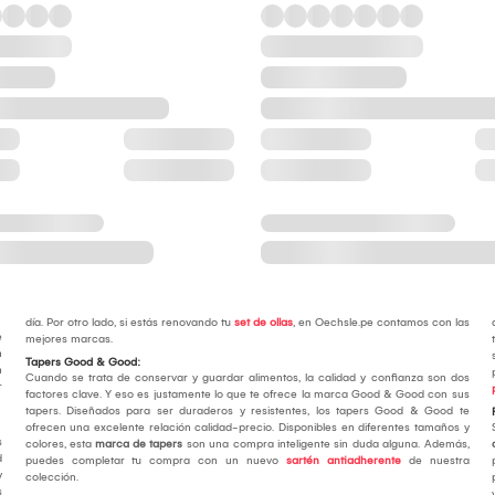
día. Por otro lado, si estás renovando tu
set de ollas
, en Oechsle.pe contamos con las
e
mejores marcas.
n
Tapers Good & Good:
n
Cuando se trata de conservar y guardar alimentos, la calidad y confianza son dos
r
factores clave. Y eso es justamente lo que te ofrece la marca Good & Good con sus
tapers. Diseñados para ser duraderos y resistentes, los tapers Good & Good te
ofrecen una excelente relación calidad-precio. Disponibles en diferentes tamaños y
s
colores, esta
marca de tapers
son una compra inteligente sin duda alguna. Además,
d
puedes completar tu compra con un nuevo
sartén antiadherente
de nuestra
y
colección.
s