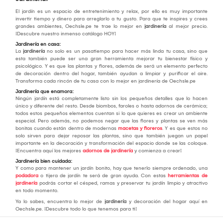
El jardín es un espacio de entretenimiento y relax, por ello es muy importante
invertir tiempo y dinero para arreglarlo a tu gusto. Para que te inspires y crees
grandes ambientes, Oechsle.pe te trae lo mejor en
jardinería
al mejor precio.
¡Descubre nuestro inmenso catálogo HOY!
Jardinería en casa:
La
jardinería
no solo es un pasatiempo para hacer más linda tu casa, sino que
esta también puede ser una gran herramienta mejorar tu bienestar físico y
psicológico. Y es que las plantas y flores, además de será un elemento perfecto
de decoración dentro del hogar, también ayudan a limpiar y purificar el aire.
Transforma cada rincón de tu casa con lo mejor en jardinería de Oechsle.pe
Jardinería que enamora:
Ningún jardín está completamente listo sin los pequeños detalles que lo hacen
único y diferente del resto. Desde biombos, faroles o hasta adornos de cerámica;
todos estos pequeños elementos cuentan si lo que quieres es crear un ambiente
especial. Pero además, no podemos negar que las flores y plantas se ven más
bonitas cuando están dentro de modernas
macetas y floreros
. Y es que estos no
solo sirven para dejar reposar las plantas, sino que también juegan un papel
importante en la decoración y transformación del espacio donde se las coloque.
¡Encuentra aquí los mejores
adornos de jardinería
y comienza a crear!
Jardinería bien cuidada:
Y como para mantener un jardín bonito, hay que tenerlo siempre ordenado, una
podadora
o tijera de jardín te será de gran ayuda. Con estas
herramientas de
jardinería
podrás cortar el césped, ramas y preservar tu jardín limpio y atractivo
en todo momento.
Ya lo sabes, encuentra lo mejor de
jardinería
y decoración del hogar aquí en
Oechsle.pe. ¡Descubre todo lo que tenemos para ti!