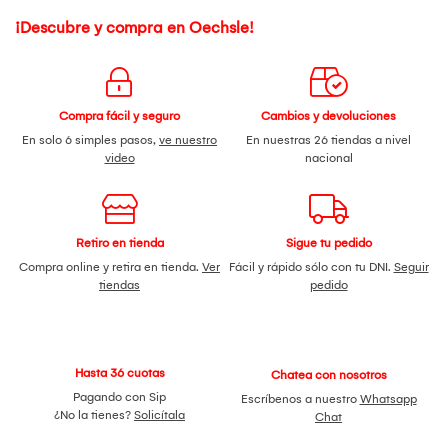
¡Descubre y compra en Oechsle!
Compra fácil y seguro
Cambios y devoluciones
En solo 6 simples pasos,
ve nuestro
En nuestras 26 tiendas a nivel
video
nacional
Retiro en tienda
Sigue tu pedido
Compra online y retira en tienda.
Ver
Fácil y rápido sólo con tu DNI.
Seguir
tiendas
pedido
Hasta 36 cuotas
Chatea con nosotros
Pagando con Sip
Escríbenos a nuestro
Whatsapp
¿No la tienes?
Solicítala
Chat