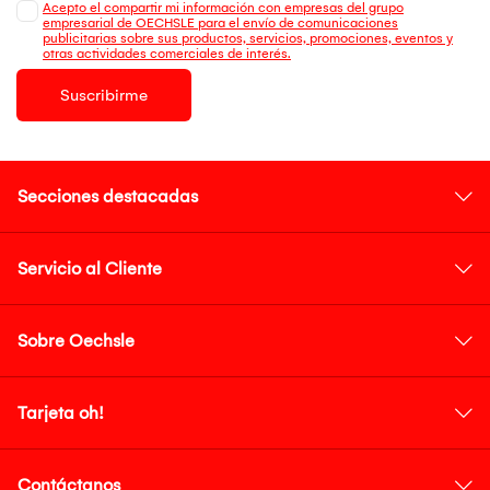
Acepto el compartir mi información con empresas del grupo
empresarial de OECHSLE para el envío de comunicaciones
publicitarias sobre sus productos, servicios, promociones, eventos y
otras actividades comerciales de interés.
Suscribirme
Secciones destacadas
Servicio al Cliente
Sobre Oechsle
Tarjeta oh!
Contáctanos