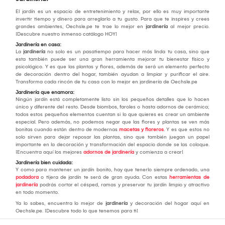
El jardín es un espacio de entretenimiento y relax, por ello es muy importante
invertir tiempo y dinero para arreglarlo a tu gusto. Para que te inspires y crees
grandes ambientes, Oechsle.pe te trae lo mejor en
jardinería
al mejor precio.
¡Descubre nuestro inmenso catálogo HOY!
Jardinería en casa:
La
jardinería
no solo es un pasatiempo para hacer más linda tu casa, sino que
esta también puede ser una gran herramienta mejorar tu bienestar físico y
psicológico. Y es que las plantas y flores, además de será un elemento perfecto
de decoración dentro del hogar, también ayudan a limpiar y purificar el aire.
Transforma cada rincón de tu casa con lo mejor en jardinería de Oechsle.pe
Jardinería que enamora:
Ningún jardín está completamente listo sin los pequeños detalles que lo hacen
único y diferente del resto. Desde biombos, faroles o hasta adornos de cerámica;
todos estos pequeños elementos cuentan si lo que quieres es crear un ambiente
especial. Pero además, no podemos negar que las flores y plantas se ven más
bonitas cuando están dentro de modernas
macetas y floreros
. Y es que estos no
solo sirven para dejar reposar las plantas, sino que también juegan un papel
importante en la decoración y transformación del espacio donde se las coloque.
¡Encuentra aquí los mejores
adornos de jardinería
y comienza a crear!
Jardinería bien cuidada:
Y como para mantener un jardín bonito, hay que tenerlo siempre ordenado, una
podadora
o tijera de jardín te será de gran ayuda. Con estas
herramientas de
jardinería
podrás cortar el césped, ramas y preservar tu jardín limpio y atractivo
en todo momento.
Ya lo sabes, encuentra lo mejor de
jardinería
y decoración del hogar aquí en
Oechsle.pe. ¡Descubre todo lo que tenemos para ti!