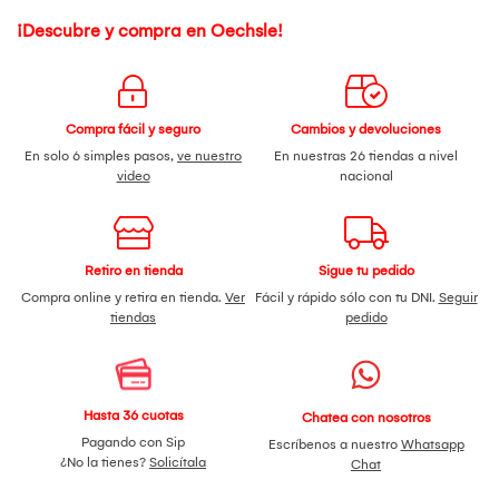
¡Descubre y compra en Oechsle!
Compra fácil y seguro
Cambios y devoluciones
En solo 6 simples pasos,
ve nuestro
En nuestras 26 tiendas a nivel
video
nacional
Retiro en tienda
Sigue tu pedido
Compra online y retira en tienda.
Ver
Fácil y rápido sólo con tu DNI.
Seguir
tiendas
pedido
Hasta 36 cuotas
Chatea con nosotros
Pagando con Sip
Escríbenos a nuestro
Whatsapp
¿No la tienes?
Solicítala
Chat