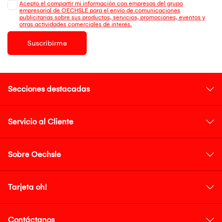
Acepto el compartir mi información con empresas del grupo
empresarial de OECHSLE para el envío de comunicaciones
publicitarias sobre sus productos, servicios, promociones, eventos y
otras actividades comerciales de interés.
Suscribirme
Secciones destacadas
Servicio al Cliente
Sobre Oechsle
Tarjeta oh!
Contáctanos