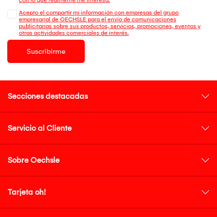
Acepto el compartir mi información con empresas del grupo
empresarial de OECHSLE para el envío de comunicaciones
publicitarias sobre sus productos, servicios, promociones, eventos y
otras actividades comerciales de interés.
Suscribirme
Secciones destacadas
Servicio al Cliente
Sobre Oechsle
Tarjeta oh!