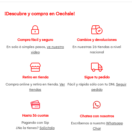
¡Descubre y compra en Oechsle!
Compra fácil y seguro
Cambios y devoluciones
En solo 6 simples pasos,
ve nuestro
En nuestras 26 tiendas a nivel
video
nacional
Retiro en tienda
Sigue tu pedido
Compra online y retira en tienda.
Ver
Fácil y rápido sólo con tu DNI.
Seguir
tiendas
pedido
Hasta 36 cuotas
Chatea con nosotros
Pagando con Sip
Escríbenos a nuestro
Whatsapp
¿No la tienes?
Solicítala
Chat