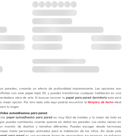
tus paredes, creando un efecto de profundidad impresionante. Las opciones son
infinitas con este papel tapiz 3D, y puedes transformar cualquier habitación en una
verdadera obra de arte. Si buscas renovar tu
papel para pared dormitorio
esta será
tu mejor opción. Por otro lado, sólo aquí podrás encontrar la
lámpara de techo
ideal
para tu hogar.
Vinilos autoadhesivos para pared:
Este
papel autoadhesivo para pared
es muy fácil de instalar, y lo mejor de todo es
que puedes cambiarlos cuando quieras sin dañar tus paredes. Los vinilos vienen en
un montón de diseños y tamaños diferentes. Puedes escoger desde hermosas
frases hasta personajes animados para la habitación de los niños. Sin duda este
papel para pared
es una excelente forma de personalizar tus espacios sin esfuerzo