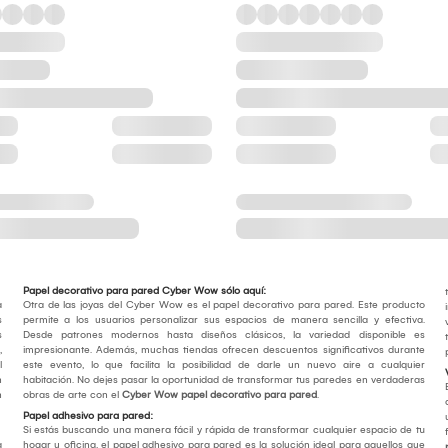
Papel decorativo para pared Cyber Wow sólo aquí:
a
Otra de las joyas del Cyber Wow es el papel decorativo para pared. Este producto
s
permite a los usuarios personalizar sus espacios de manera sencilla y efectiva.
s
Desde patrones modernos hasta diseños clásicos, la variedad disponible es
,
impresionante. Además, muchas tiendas ofrecen descuentos significativos durante
l
este evento, lo que facilita la posibilidad de darle un nuevo aire a cualquier
n
habitación. No dejes pasar la oportunidad de transformar tus paredes en verdaderas
n
obras de arte con el
Cyber Wow papel decorativo para pared
.
Papel adhesivo para pared:
Si estás buscando una manera fácil y rápida de transformar cualquier espacio de tu
a
hogar u oficina, el papel adhesivo para pared es la solución ideal para aquellos que