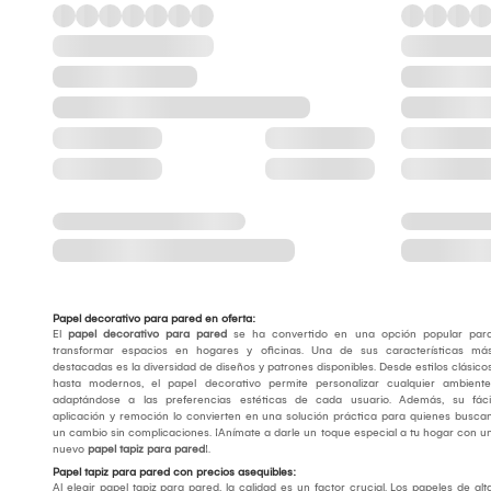
Papel decorativo para pared en oferta:
El
papel decorativo para pared
se ha convertido en una opción popular par
transformar espacios en hogares y oficinas. Una de sus características má
destacadas es la diversidad de diseños y patrones disponibles. Desde estilos clásico
hasta modernos, el papel decorativo permite personalizar cualquier ambiente
adaptándose a las preferencias estéticas de cada usuario. Además, su fáci
aplicación y remoción lo convierten en una solución práctica para quienes busca
un cambio sin complicaciones. ¡Anímate a darle un toque especial a tu hogar con u
nuevo
papel tapiz para pared
!.
Papel tapiz para pared con precios asequibles:
Al elegir papel tapiz para pared, la calidad es un factor crucial. Los papeles de alt